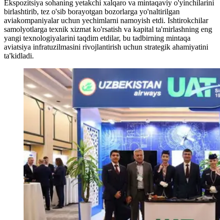
Ekspozitsiya sohaning yetakchi xalqaro va mintaqaviy o'yinchilarini
birlashtirib, tez o'sib borayotgan bozorlarga yo'naltirilgan
aviakompaniyalar uchun yechimlarni namoyish etdi. Ishtirokchilar
samolyotlarga texnik xizmat ko'rsatish va kapital ta'mirlashning eng
yangi texnologiyalarini taqdim etdilar, bu tadbirning mintaqa
aviatsiya infratuzilmasini rivojlantirish uchun strategik ahamiyatini
ta'kidladi.