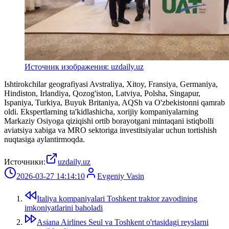
Источник изображения: uzdaily.uz
Ishtirokchilar geografiyasi Avstraliya, Xitoy, Fransiya, Germaniya,
Hindiston, Irlandiya, Qozog'iston, Latviya, Polsha, Singapur,
Ispaniya, Turkiya, Buyuk Britaniya, AQSh va O'zbekistonni qamrab
oldi. Ekspertlarning ta'kidlashicha, xorijiy kompaniyalarning
Markaziy Osiyoga qiziqishi ortib borayotgani mintaqani istiqbolli
aviatsiya xabiga va MRO sektoriga investitsiyalar uchun tortishish
nuqtasiga aylantirmoqda.
Источники:
uzdaily.uz
2026-03-27 14:14:10
Evgeniy Vasin
Italiya kompaniyalari Toshkent traktor zavodining
imkoniyatlarini baholadi
Asiana Airlines Seul va Toshkent o'rtasidagi reyslarni