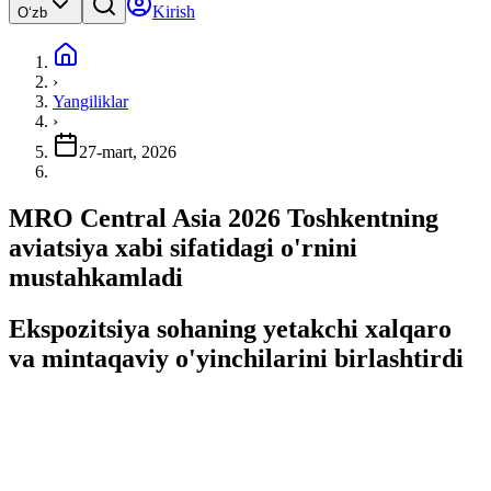
Kirish
Oʻzb
›
Yangiliklar
›
27-mart, 2026
MRO Central Asia 2026 Toshkentning
aviatsiya xabi sifatidagi o'rnini
mustahkamladi
Ekspozitsiya sohaning yetakchi xalqaro
va mintaqaviy o'yinchilarini birlashtirdi