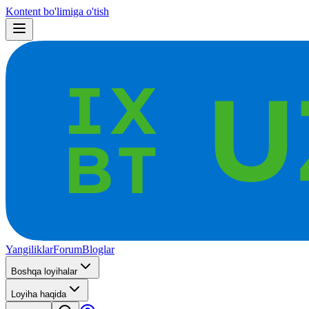
Kontent bo'limiga o'tish
Yangiliklar
Forum
Bloglar
Boshqa loyihalar
Loyiha haqida