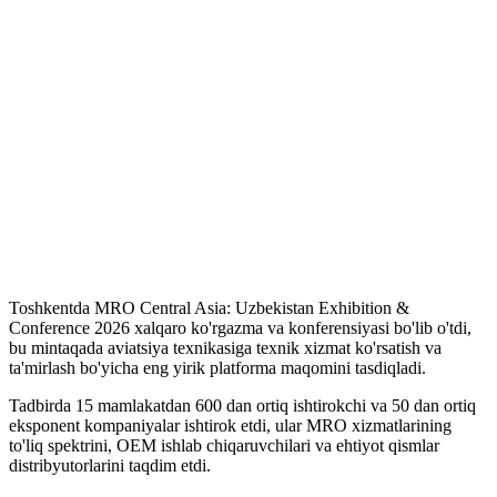
Toshkentda MRO Central Asia: Uzbekistan Exhibition &
Conference 2026 xalqaro ko'rgazma va konferensiyasi bo'lib o'tdi,
bu mintaqada aviatsiya texnikasiga texnik xizmat ko'rsatish va
ta'mirlash bo'yicha eng yirik platforma maqomini tasdiqladi.
Tadbirda 15 mamlakatdan 600 dan ortiq ishtirokchi va 50 dan ortiq
eksponent kompaniyalar ishtirok etdi, ular MRO xizmatlarining
to'liq spektrini, OEM ishlab chiqaruvchilari va ehtiyot qismlar
distribyutorlarini taqdim etdi.