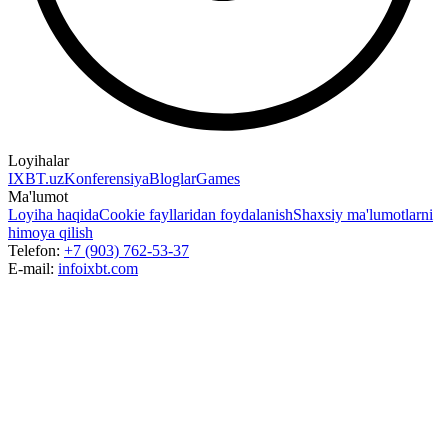
Loyihalar
IXBT.uz
Konferensiya
Bloglar
Games
Ma'lumot
Loyiha haqida
Cookie fayllaridan foydalanish
Shaxsiy ma'lumotlarni
himoya qilish
Telefon:
+7 (903) 762-53-37
E-mail:
info
ixbt.com