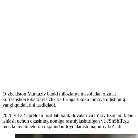
O‘zbekiston Markaziy banki mijozlarga masofadan xizmat
ko‘rsatishda kiberxavfsizlik va firibgarlikdan himoya qilishning
yangi qoidalarini tasdiqladi.
2026-yil 22-apreldan boshlab bank ilovalari va to‘lov tizimlari bilan
ishlash uchun egasining nomiga rasmiylashtirilgan va JShShIRga
mos keluvchi telefon raqamidan foydalanish majburiy bo‘ladi.