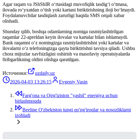
Agar raqam va JShShIR o‘rtasidagi muvofiqlik tasdig‘i o‘tmasa,
ilovada ro‘yxatdan o‘tish yoki kartani biriktirishning iloji bo‘lmaydi.
Foydalanuvchilar tasdiqlash zarurligi haqida SMS orqali xabar
olishadi.
Shunday qilib, boshqa odamlarning nomiga rasmiylashtirilgan
raqamlar 22-apreldan keyin ilovalar va kartalar bilan ishlamaydi.
Bank raqamni o‘z nomingizga rasmiylashtirishni yoki kartalar va
ilovalarni o‘z telefoningizga qayta biriktirishni tavsiya qiladi. Ushbu
chora mijozlar xavfsizligini oshirish va masofaviy operatsiyalarda
firibgarlikning oldini olishga qaratilgan.
Источники:
uzdaily.uz
2026-04-03 13:26:15
Evgeniy Vasin
Farg'ona va Qirg'iziston "yashil" energiya uchun
birlashmoqda
Beeline O'zbekiston tungi qo'ng'iroqlar va nosozliklarni
izohladi