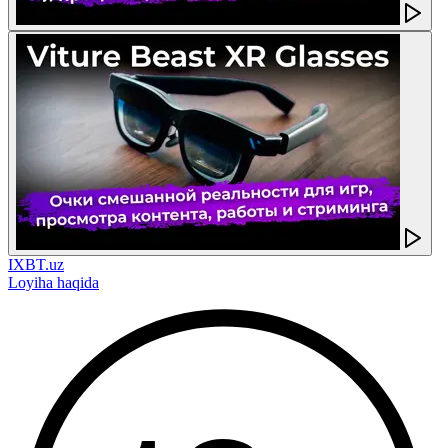
IXBT.uz
Loyiha haqida