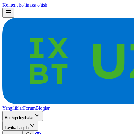
Kontent bo'limiga o'tish
Yangiliklar
Forum
Bloglar
Boshqa loyihalar
Loyiha haqida