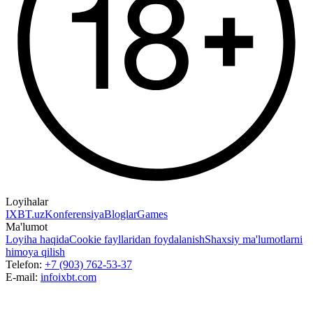
Loyihalar
IXBT.uz
Konferensiya
Bloglar
Games
Ma'lumot
Loyiha haqida
Cookie fayllaridan foydalanish
Shaxsiy ma'lumotlarni
himoya qilish
Telefon:
+7 (903) 762-53-37
E-mail:
info
ixbt.com