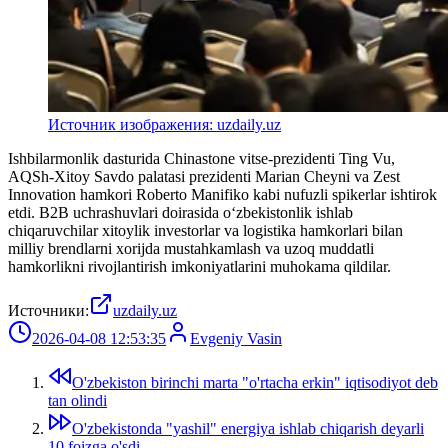
Источник изображения: uzdaily.uz
Ishbilarmonlik dasturida Chinastone vitse-prezidenti Ting Vu,
AQSh-Xitoy Savdo palatasi prezidenti Marian Cheyni va Zest
Innovation hamkori Roberto Manifiko kabi nufuzli spikerlar ishtirok
etdi. B2B uchrashuvlari doirasida o‘zbekistonlik ishlab
chiqaruvchilar xitoylik investorlar va logistika hamkorlari bilan
milliy brendlarni xorijda mustahkamlash va uzoq muddatli
hamkorlikni rivojlantirish imkoniyatlarini muhokama qildilar.
Источники:
uzdaily.uz
2026-04-08 12:53:35
Evgeniy Vasin
O'zbekiston birinchi marta "o'rtacha erkin" iqtisodiyot deb
tan olindi
O'zbekistonda "yashil" energiya ishlab chiqarish deyarli
10 foizga o'sdi