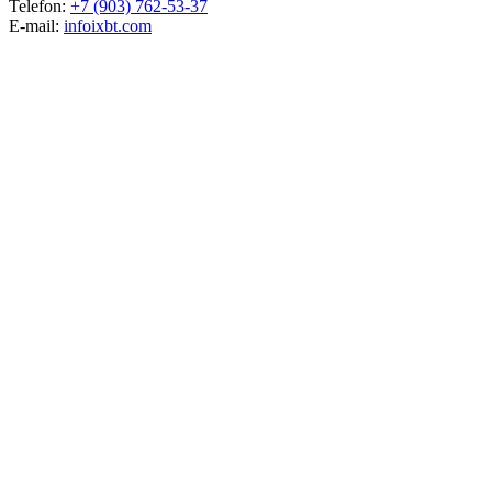
Telefon:
+7 (903) 762-53-37
E-mail:
info
ixbt.com