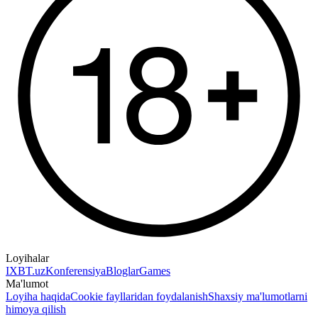
Loyihalar
IXBT.uz
Konferensiya
Bloglar
Games
Ma'lumot
Loyiha haqida
Cookie fayllaridan foydalanish
Shaxsiy ma'lumotlarni
himoya qilish