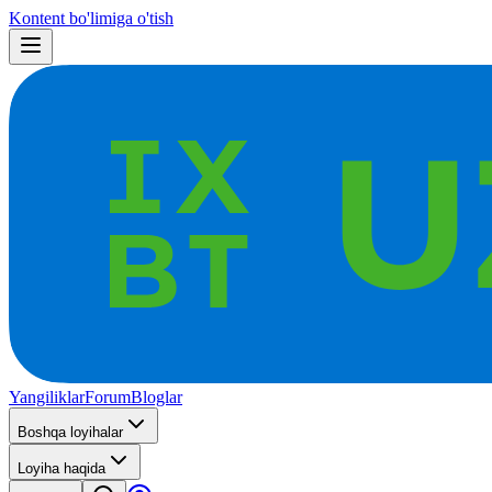
Kontent bo'limiga o'tish
Yangiliklar
Forum
Bloglar
Boshqa loyihalar
Loyiha haqida