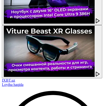
IXBT.uz
Loyiha haqida