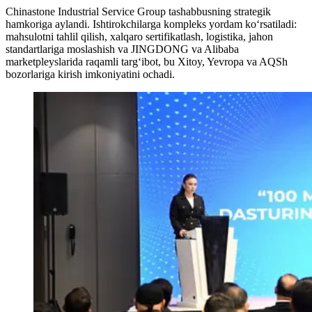
Chinastone Industrial Service Group tashabbusning strategik
hamkoriga aylandi. Ishtirokchilarga kompleks yordam ko‘rsatiladi:
mahsulotni tahlil qilish, xalqaro sertifikatlash, logistika, jahon
standartlariga moslashish va JINGDONG va Alibaba
marketpleyslarida raqamli targ‘ibot, bu Xitoy, Yevropa va AQSh
bozorlariga kirish imkoniyatini ochadi.