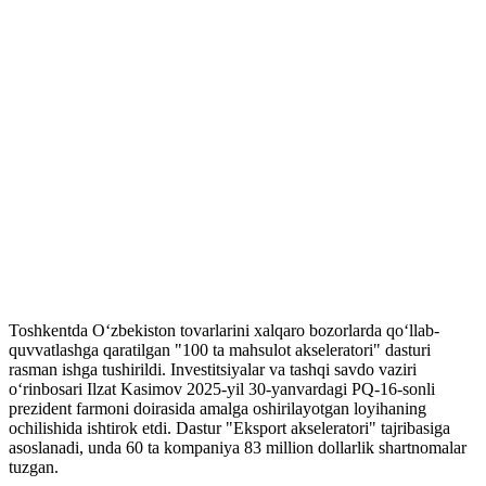
Toshkentda O‘zbekiston tovarlarini xalqaro bozorlarda qo‘llab-
quvvatlashga qaratilgan "100 ta mahsulot akseleratori" dasturi
rasman ishga tushirildi. Investitsiyalar va tashqi savdo vaziri
o‘rinbosari Ilzat Kasimov 2025-yil 30-yanvardagi PQ-16-sonli
prezident farmoni doirasida amalga oshirilayotgan loyihaning
ochilishida ishtirok etdi. Dastur "Eksport akseleratori" tajribasiga
asoslanadi, unda 60 ta kompaniya 83 million dollarlik shartnomalar
tuzgan.