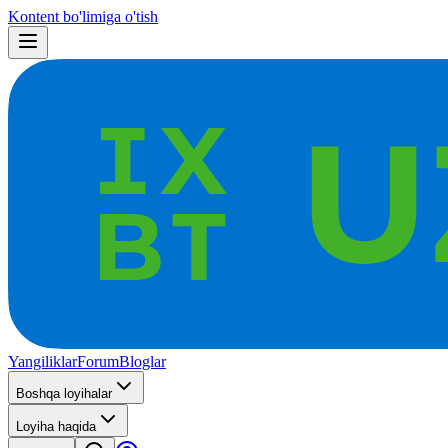
Kontent bo'limiga o'tish
Yangiliklar
Forum
Bloglar
Boshqa loyihalar
Loyiha haqida