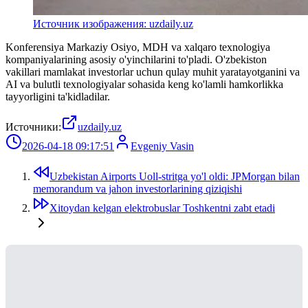
Источник изображения: uzdaily.uz
Konferensiya Markaziy Osiyo, MDH va xalqaro texnologiya
kompaniyalarining asosiy o'yinchilarini to'pladi. O'zbekiston
vakillari mamlakat investorlar uchun qulay muhit yaratayotganini va
AI va bulutli texnologiyalar sohasida keng ko'lamli hamkorlikka
tayyorligini ta'kidladilar.
Источники:
uzdaily.uz
2026-04-18 09:17:51
Evgeniy Vasin
Uzbekistan Airports Uoll-stritga yo'l oldi: JPMorgan bilan
memorandum va jahon investorlarining qiziqishi
Xitoydan kelgan elektrobuslar Toshkentni zabt etadi