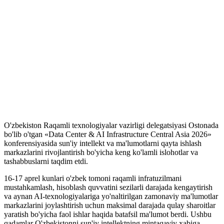
O'zbekiston Raqamli texnologiyalar vazirligi delegatsiyasi Ostonada
bo'lib o'tgan «Data Center & AI Infrastructure Central Asia 2026»
konferensiyasida sun'iy intellekt va ma'lumotlarni qayta ishlash
markazlarini rivojlantirish bo'yicha keng ko'lamli islohotlar va
tashabbuslarni taqdim etdi.
16-17 aprel kunlari o'zbek tomoni raqamli infratuzilmani
mustahkamlash, hisoblash quvvatini sezilarli darajada kengaytirish
va aynan AI-texnologiyalariga yo'naltirilgan zamonaviy ma'lumotlar
markazlarini joylashtirish uchun maksimal darajada qulay sharoitlar
yaratish bo'yicha faol ishlar haqida batafsil ma'lumot berdi. Ushbu
qadamlar O'zbekistonni sun'iy intellektning mintaqaviy xabiga