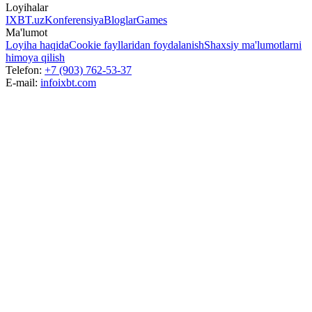
Loyihalar
IXBT.uz
Konferensiya
Bloglar
Games
Ma'lumot
Loyiha haqida
Cookie fayllaridan foydalanish
Shaxsiy ma'lumotlarni
himoya qilish
Telefon:
+7 (903) 762-53-37
E-mail:
info
ixbt.com