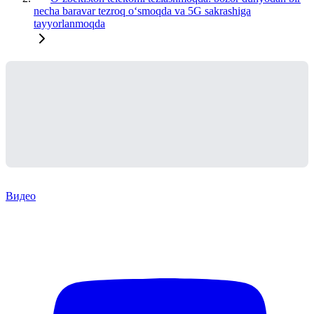
necha baravar tezroq oʻsmoqda va 5G sakrashiga
tayyorlanmoqda
Видео