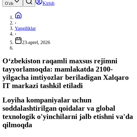
Kirish
Oʻzb
›
Yangiliklar
›
23-aprel, 2026
Oʻzbekiston raqamli maxsus rejimni
tayyorlamoqda: mamlakatda 2100-
yilgacha imtiyozlar beriladigan Xalqaro
IT markazi tashkil etiladi
Loyiha kompaniyalar uchun
soddalashtirilgan qoidalar va global
texnologik o'yinchilarni jalb etishni va'da
qilmoqda