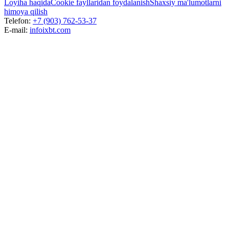
Loyiha haqida
Cookie fayllaridan foydalanish
Shaxsiy ma'lumotlarni
himoya qilish
Telefon:
+7 (903) 762-53-37
E-mail:
info
ixbt.com