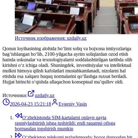
Источник изображения: uzdaily.uz
Qonun loyihasining alohida bo‘limi soliq va bojxona imtiyozlariga
bag‘ishlangan bo‘lib, 2100-yilgacha ayrim soliqlardan ozod etish
hamda uskunalar va texnologiyalarni soddalashtirilgan tartibda olib
kirishni o‘z ichiga oladi. Shuningdek, investitsiyalar va intellektual
mulkni himoya qilish kafolatlari mustahkamlanadi, nizolarni hal
etishda esa xalqaro huquq normalarini qo‘llashga ruxsat beriladi.
Hujjat birinchi o‘qishda allaqachon konseptual ma’qullov oldi.
Источники:
uzdaily.uz
2026-04-23 15:21:18
Evgeniy Vasin
Oʻzbekistonda SIM-kartalarni onlayn qayta
rasmiylashtirish ishga tushirildi: endi raqamni ofisga
bormasdan topshirish mumkin
Oʻzbekiston telekomi tezlashmoqda: bozor dunyodan bir