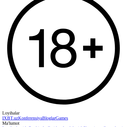
Loyihalar
IXBT.uz
Konferensiya
Bloglar
Games
Ma'lumot