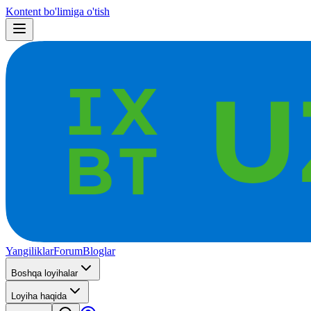
Kontent bo'limiga o'tish
Yangiliklar
Forum
Bloglar
Boshqa loyihalar
Loyiha haqida