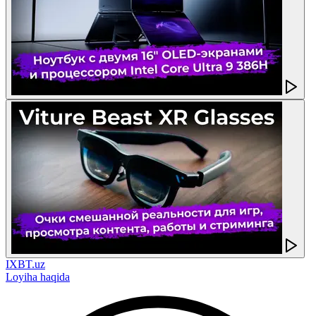
IXBT.uz
Loyiha haqida