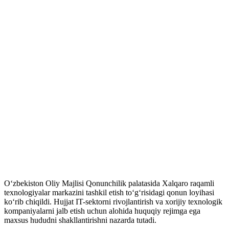
Oʻzbekiston Oliy Majlisi Qonunchilik palatasida Xalqaro raqamli
texnologiyalar markazini tashkil etish toʻgʻrisidagi qonun loyihasi
koʻrib chiqildi. Hujjat IT-sektorni rivojlantirish va xorijiy texnologik
kompaniyalarni jalb etish uchun alohida huquqiy rejimga ega
maxsus hududni shakllantirishni nazarda tutadi.