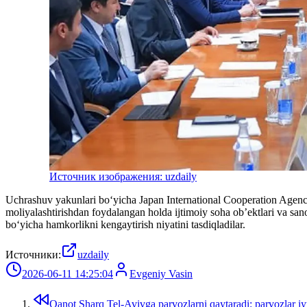
Источник изображения: uzdaily
Uchrashuv yakunlari bo‘yicha Japan International Cooperation Agency 
moliyalashtirishdan foydalangan holda ijtimoiy soha ob’ektlari va sano
bo‘yicha hamkorlikni kengaytirish niyatini tasdiqladilar.
Источники:
uzdaily
2026-06-11 14:25:04
Evgeniy Vasin
Qanot Sharq Tel-Avivga parvozlarni qaytaradi: parvozlar iy