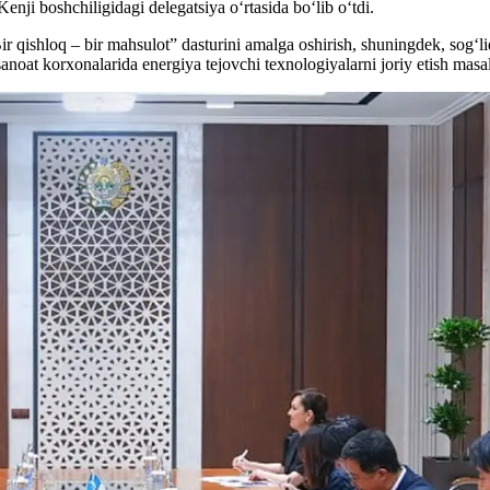
ji boshchiligidagi delegatsiya o‘rtasida bo‘lib o‘tdi.
“Bir qishloq – bir mahsulot” dasturini amalga oshirish, shuningdek, sog‘
anoat korxonalarida energiya tejovchi texnologiyalarni joriy etish masala