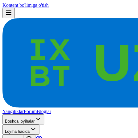
Kontent bo'limiga o'tish
Yangiliklar
Forum
Bloglar
Boshqa loyihalar
Loyiha haqida