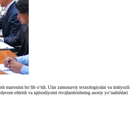
sh marosimi bo‘lib o‘tdi. Ular zamonaviy texnologiyalar va imtiyozli
vom ettirish va iqtisodiyotni rivojlantirishning asosiy yo‘nalishlari