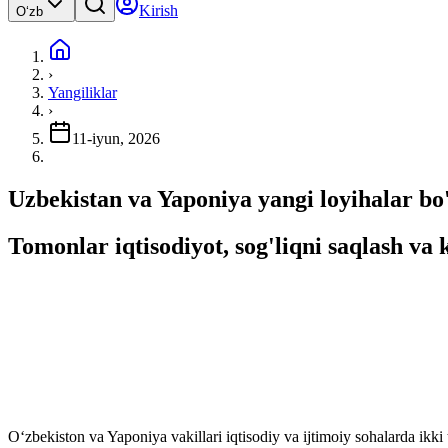
Kirish
Oʻzb
›
Yangiliklar
›
11-iyun, 2026
Uzbekistan va Yaponiya yangi loyihalar bo'y
Tomonlar iqtisodiyot, sog'liqni saqlash v
O‘zbekiston va Yaponiya vakillari iqtisodiy va ijtimoiy sohalarda ikk