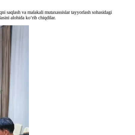
liqni saqlash va malakali mutaxassislar tayyorlash sohasidagi
sini alohida ko‘rib chiqdilar.