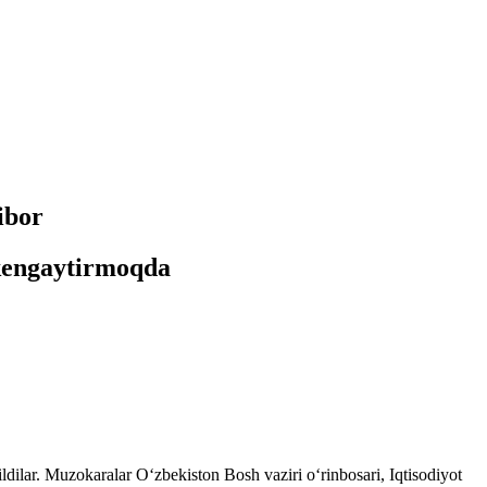
ibor
 kengaytirmoqda
ldilar. Muzokaralar O‘zbekiston Bosh vaziri o‘rinbosari, Iqtisodiyot