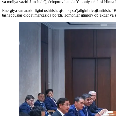
va moliya vaziri Jamshid Qo‘chqorov hamda Yaponiya elchisi Hirata Ken
Energiya samaradorligini oshirish, qishloq xo‘jaligini rivojlantirish, 
tashabbuslar diqqat markazida bo‘ldi. Tomonlar ijtimoiy ob’ektlar va s