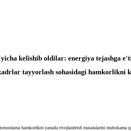
icha kelishib oldilar: energiya tejashga e't
a kadrlar tayyorlash sohasidagi hamkorlikni
i tomonlama hamkorlikni yanada rivojlantirish masalalarini muhokama qi