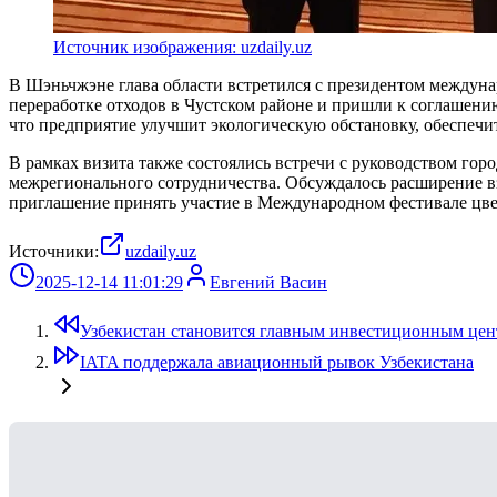
Источник изображения: uzdaily.uz
В Шэньчжэне глава области встретился с президентом междуна
переработке отходов в Чустском районе и пришли к соглашению
что предприятие улучшит экологическую обстановку, обеспечи
В рамках визита также состоялись встречи с руководством го
межрегионального сотрудничества. Обсуждалось расширение 
приглашение принять участие в Международном фестивале цвет
Источники:
uzdaily.uz
2025-12-14 11:01:29
Евгений Васин
Узбекистан становится главным инвестиционным цен
IATA поддержала авиационный рывок Узбекистана