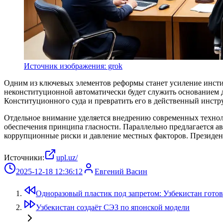
Источник изображения: grok
Одним из ключевых элементов реформы станет усиление инсти
неконституционной автоматически будет служить основанием д
Конституционного суда и превратить его в действенный инст
Отдельное внимание уделяется внедрению современных техноло
обеспечения принципа гласности. Параллельно предлагается ав
коррупционные риски и давление местных факторов. Президен
Источники:
upl.uz/
2025-12-18 12:36:12
Евгений Васин
Одноразовый пластик под запретом: Узбекистан готов
Узбекистан создаёт СЭЗ по японской модели