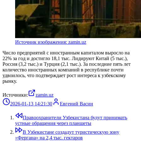
Источник изображения: zamin.uz
Число предприятий с иностранным капиталом выросло на
22% за год и достигло 18,1 тыс. Лидируют Китай (5 тыс.),
Россия (3,2 тыс.) и Турция (2,1 тыс.). За последние пять лет
количество иностранных компаний в республике почти
удвоилось, что подтверждает рост интереса к узбекскому
рынку.
Источники:
zamin.uz
2026-01-13 14:21:30
Евгений Васин
Правоохранители Узбекистана будут принимать
устные обращения через планшеты
В Узбекистане создадут туристическую зону
«Фергана» на 2,4 тыс. гектаров