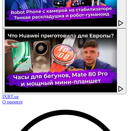
IXBT.uz
О проекте