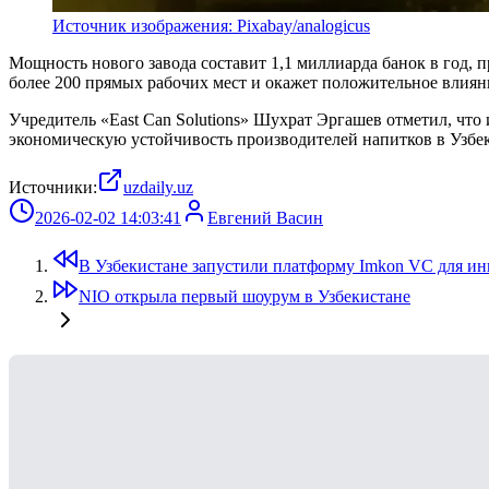
Источник изображения: Pixabay/analogicus
Мощность нового завода составит 1,1 миллиарда банок в год, 
более 200 прямых рабочих мест и окажет положительное влия
Учредитель «East Can Solutions» Шухрат Эргашев отметил, чт
экономическую устойчивость производителей напитков в Узбек
Источники:
uzdaily.uz
2026-02-02 14:03:41
Евгений Васин
В Узбекистане запустили платформу Imkon VC для ин
NIO открыла первый шоурум в Узбекистане