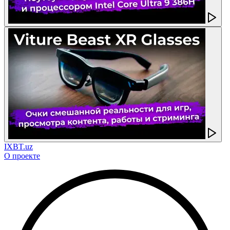
IXBT.uz
О проекте