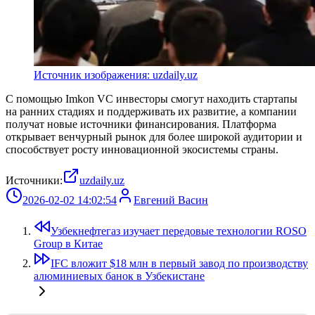
Источник изображения: uzdaily.uz
С помощью Imkon VC инвесторы смогут находить стартапы
на ранних стадиях и поддерживать их развитие, а компании
получат новые источники финансирования. Платформа
открывает венчурный рынок для более широкой аудитории и
способствует росту инновационной экосистемы страны.
Источники:
uzdaily.uz
2026-02-02 14:02:54
Евгений Васин
Узбекнефтегаз изучает передовые технологии ROSO
Group в Китае
IFC вложит $18 млн в первый завод по производству
алюминиевых банок в Узбекистане