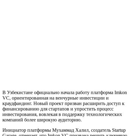
В Узбекистане официально начала работу платформа Imkon
VC, ориентированная на венчурные инвестиции и
краудфандинг. Новый проект призван расширить доступ к
финансированию для стартапов и упростить процесс
инвестирования, вовлекая в поддержку технологических
компаний более широкую аудиторию.
Инициатор платформы Мухаммад Халил, создатель Startup
Garage, отмечает, что Imkon VC призвана решить ключевую