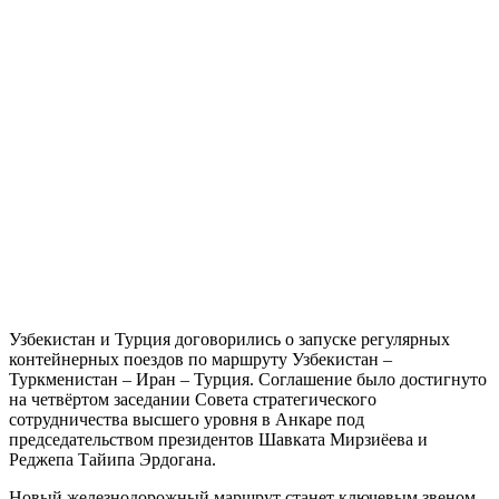
Узбекистан и Турция договорились о запуске регулярных
контейнерных поездов по маршруту Узбекистан –
Туркменистан – Иран – Турция. Соглашение было достигнуто
на четвёртом заседании Совета стратегического
сотрудничества высшего уровня в Анкаре под
председательством президентов Шавката Мирзиёева и
Реджепа Тайипа Эрдогана.
Новый железнодорожный маршрут станет ключевым звеном