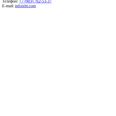
Телефон:
+7 (903) 762-53-37
E-mail:
info
ixbt.com