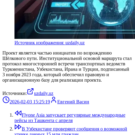
Источник изображения: uzdaily.uz
Проект является частью инициатив по возрождению
Шёлкового пути. Институциональной основой маршрута стал
протокол многосторонней встречи транспортных ведомств
Туркменистана, Узбекистана, Ирана и Турции, подписанный
3 ноября 2023 года, который обеспечил правовую и
организационную базу для реализации проекта.
Источники:
uzdaily.uz
2026-02-03 15:25:19
Евгений Васин
Flyone Asia запускает регулярные международные
рейсы из Ташкента с апреля
В Узбекистане проверяют сообщения о возможной
утечке данных 15 млн граждан