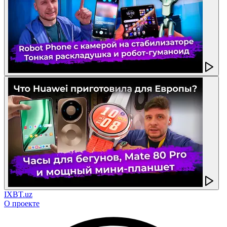
IXBT.uz
О проекте