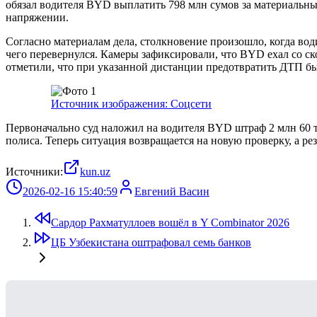
обязал водителя BYD выплатить 798 млн сумов за материальны
напряжении.
Согласно материалам дела, столкновение произошло, когда вод
чего перевернулся. Камеры зафиксировали, что BYD ехал со ско
отметили, что при указанной дистанции предотвратить ДТП б
Источник изображения: Соцсети
Первоначально суд наложил на водителя BYD штраф 2 млн 60 тыс
полиса. Теперь ситуация возвращается на новую проверку, а р
Источники:
kun.uz
2026-02-16 15:40:59
Евгений Васин
Сардор Рахматуллоев вошёл в Y Combinator 2026
ЦБ Узбекистана оштрафовал семь банков