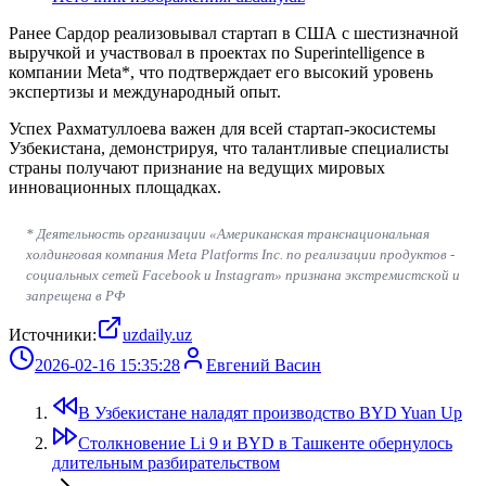
Ранее Сардор реализовывал стартап в США с шестизначной
выручкой и участвовал в проектах по Superintelligence в
компании
Meta
*, что подтверждает его высокий уровень
экспертизы и международный опыт.
Успех Рахматуллоева важен для всей стартап-экосистемы
Узбекистана, демонстрируя, что талантливые специалисты
страны получают признание на ведущих мировых
инновационных площадках.
* Деятельность организации «Американская транснациональная
холдинговая компания Meta Platforms Inc. по реализации продуктов -
социальных сетей Facebook и Instagram» признана экстремистской и
запрещена в РФ
Источники:
uzdaily.uz
2026-02-16 15:35:28
Евгений Васин
В Узбекистане наладят производство BYD Yuan Up
Столкновение Li 9 и BYD в Ташкенте обернулось
длительным разбирательством