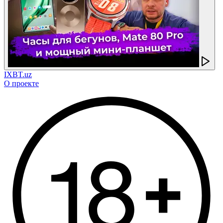
IXBT.uz
О проекте