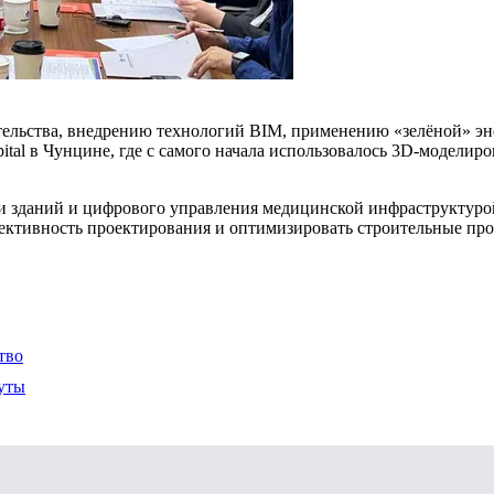
ельства, внедрению технологий BIM, применению «зелёной» эне
spital в Чунцине, где с самого начала использовалось 3D-модел
 зданий и цифрового управления медицинской инфраструктурой
ективность проектирования и оптимизировать строительные про
тво
руты