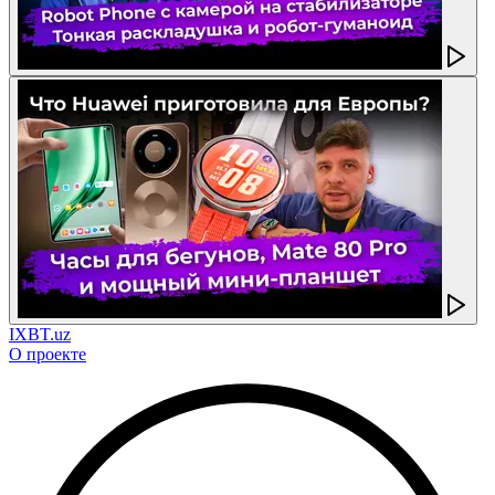
IXBT.uz
О проекте