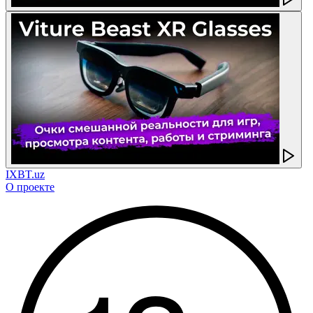
IXBT.uz
О проекте