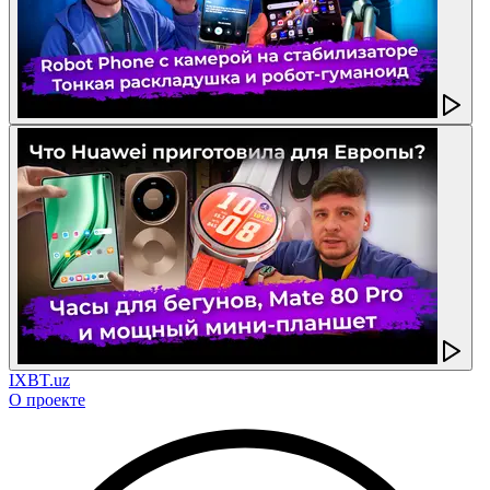
IXBT.uz
О проекте