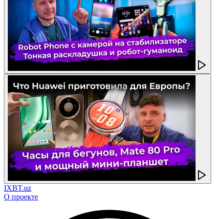
IXBT.uz
О проекте