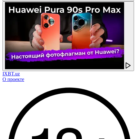
IXBT.uz
О проекте