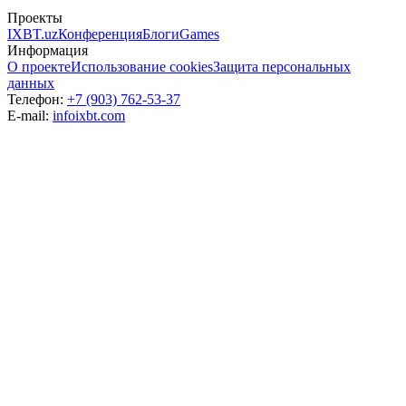
Проекты
IXBT.uz
Конференция
Блоги
Games
Информация
О проекте
Использование cookies
Защита персональных
данных
Телефон:
+7 (903) 762-53-37
E-mail:
info
ixbt.com