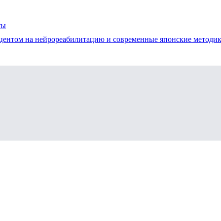
ты
акцентом на нейрореабилитацию и современные японские методи