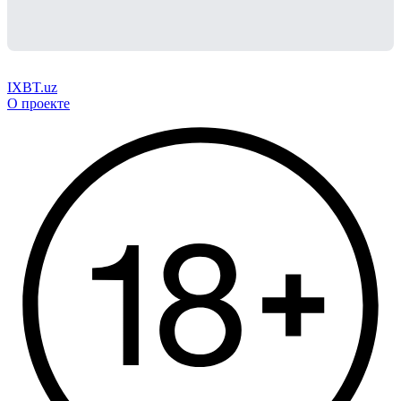
IXBT.uz
О проекте