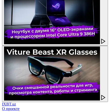
IXBT.uz
О проекте