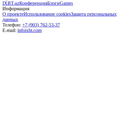
IXBT.uz
Конференция
Блоги
Games
Информация
О проекте
Использование cookies
Защита персональных
данных
Телефон:
+7 (903) 762-53-37
E-mail:
info
ixbt.com