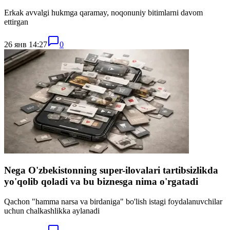
Erkak avvalgi hukmga qaramay, noqonuniy bitimlarni davom
ettirgan
26 янв 14:27
0
Nega O'zbekistonning super-ilovalari tartibsizlikda
yo'qolib qoladi va bu biznesga nima o'rgatadi
Qachon "hamma narsa va birdaniga" bo'lish istagi foydalanuvchilar
uchun chalkashlikka aylanadi