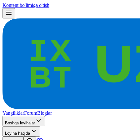
Kontent bo'limiga o'tish
Yangiliklar
Forum
Bloglar
Boshqa loyihalar
Loyiha haqida