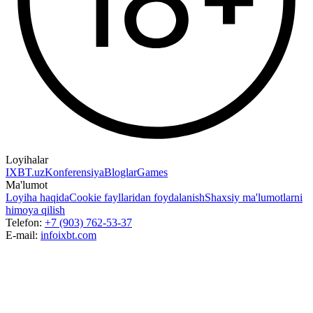
Loyihalar
IXBT.uz
Konferensiya
Bloglar
Games
Ma'lumot
Loyiha haqida
Cookie fayllaridan foydalanish
Shaxsiy ma'lumotlarni
himoya qilish
Telefon:
+7 (903) 762-53-37
E-mail:
info
ixbt.com