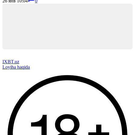
26 янв 10:04
0
IXBT.uz
Loyiha haqida