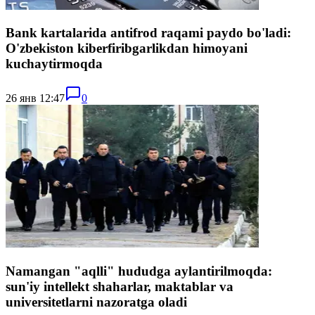
Bank kartalarida antifrod raqami paydo bo'ladi:
O'zbekiston kiberfiribgarlikdan himoyani
kuchaytirmoqda
26 янв 12:47
0
Namangan "aqlli" hududga aylantirilmoqda:
sun'iy intellekt shaharlar, maktablar va
universitetlarni nazoratga oladi