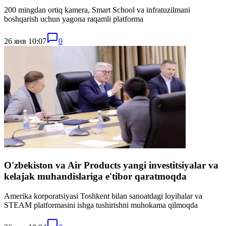
200 mingdan ortiq kamera, Smart School va infratuzilmani
boshqarish uchun yagona raqamli platforma
26 янв 10:07
0
O'zbekiston va Air Products yangi investitsiyalar va
kelajak muhandislariga e'tibor qaratmoqda
Amerika korporatsiyasi Toshkent bilan sanoatdagi loyihalar va
STEAM platformasini ishga tushirishni muhokama qilmoqda