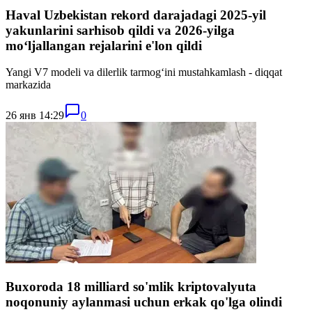
Haval Uzbekistan rekord darajadagi 2025-yil
yakunlarini sarhisob qildi va 2026-yilga
moʻljallangan rejalarini e'lon qildi
Yangi V7 modeli va dilerlik tarmogʻini mustahkamlash - diqqat
markazida
26 янв 14:29
0
Buxoroda 18 milliard so'mlik kriptovalyuta
noqonuniy aylanmasi uchun erkak qo'lga olindi