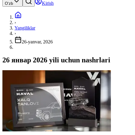
Kirish
Oʻzb
›
Yangiliklar
›
26-yanvar, 2026
26 январ 2026 yili uchun nashrlari