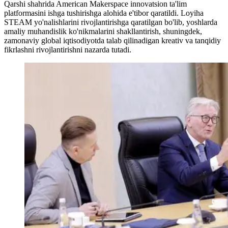
Qarshi shahrida American Makerspace innovatsion ta'lim
platformasini ishga tushirishga alohida e'tibor qaratildi. Loyiha
STEAM yo'nalishlarini rivojlantirishga qaratilgan bo'lib, yoshlarda
amaliy muhandislik ko'nikmalarini shakllantirish, shuningdek,
zamonaviy global iqtisodiyotda talab qilinadigan kreativ va tanqidiy
fikrlashni rivojlantirishni nazarda tutadi.