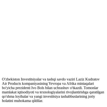
O'zbekiston Investitsiyalar va tashqi savdo vaziri Laziz Kudratov
Air Products kompaniyasining Yevropa va Afrika mintaqalari
bo'yicha prezidenti Ivo Bols bilan uchrashuv o'tkazdi. Tomonlar
mamlakat iqtisodiyoti va texnologiyalarini rivojlantirishga qaratilgan
qo'shma loyihalar va yangi investitsiya tashabbuslarining joriy
holatini muhokama qildilar.