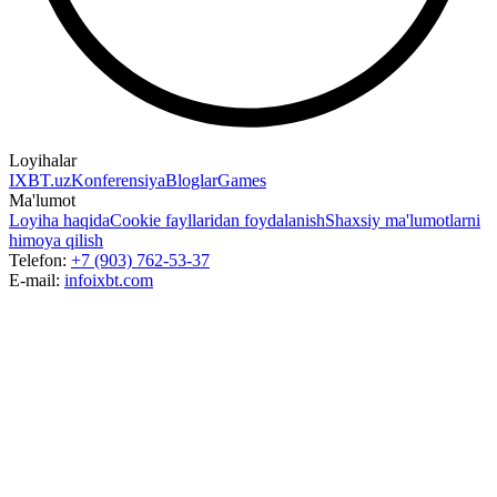
Loyihalar
IXBT.uz
Konferensiya
Bloglar
Games
Ma'lumot
Loyiha haqida
Cookie fayllaridan foydalanish
Shaxsiy ma'lumotlarni
himoya qilish
Telefon:
+7 (903) 762-53-37
E-mail:
info
ixbt.com