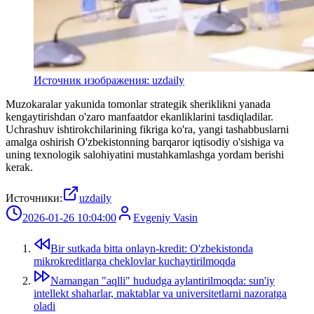
Источник изображения: uzdaily
Muzokaralar yakunida tomonlar strategik sheriklikni yanada
kengaytirishdan o'zaro manfaatdor ekanliklarini tasdiqladilar.
Uchrashuv ishtirokchilarining fikriga ko'ra, yangi tashabbuslarni
amalga oshirish O'zbekistonning barqaror iqtisodiy o'sishiga va
uning texnologik salohiyatini mustahkamlashga yordam berishi
kerak.
Источники:
uzdaily
2026-01-26 10:04:00
Evgeniy Vasin
Bir sutkada bitta onlayn-kredit: O'zbekistonda
mikrokreditlarga cheklovlar kuchaytirilmoqda
Namangan "aqlli" hududga aylantirilmoqda: sun'iy
intellekt shaharlar, maktablar va universitetlarni nazoratga
oladi