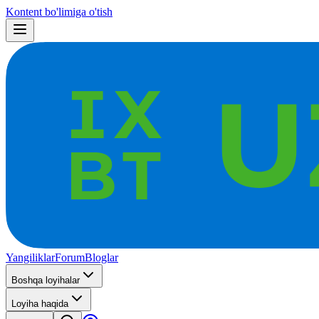
Kontent bo'limiga o'tish
Yangiliklar
Forum
Bloglar
Boshqa loyihalar
Loyiha haqida