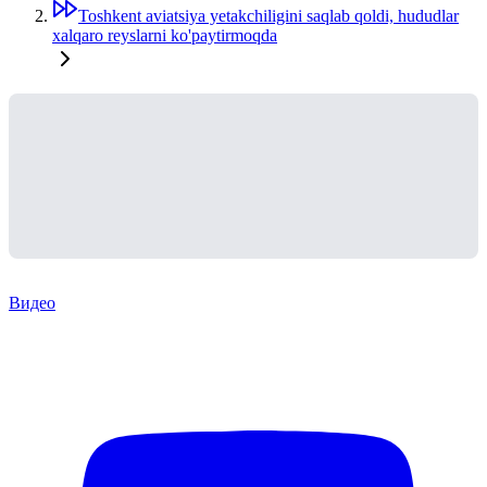
Toshkent aviatsiya yetakchiligini saqlab qoldi, hududlar
xalqaro reyslarni ko'paytirmoqda
Видео