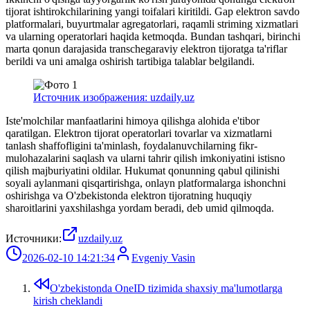
tijorat ishtirokchilarining yangi toifalari kiritildi. Gap elektron savdo
platformalari, buyurtmalar agregatorlari, raqamli striming xizmatlari
va ularning operatorlari haqida ketmoqda. Bundan tashqari, birinchi
marta qonun darajasida transchegaraviy elektron tijoratga ta'riflar
berildi va uni amalga oshirish tartibiga talablar belgilandi.
Источник изображения: uzdaily.uz
Iste'molchilar manfaatlarini himoya qilishga alohida e'tibor
qaratilgan. Elektron tijorat operatorlari tovarlar va xizmatlarni
tanlash shaffofligini ta'minlash, foydalanuvchilarning fikr-
mulohazalarini saqlash va ularni tahrir qilish imkoniyatini istisno
qilish majburiyatini oldilar. Hukumat qonunning qabul qilinishi
soyali aylanmani qisqartirishga, onlayn platformalarga ishonchni
oshirishga va O'zbekistonda elektron tijoratning huquqiy
sharoitlarini yaxshilashga yordam beradi, deb umid qilmoqda.
Источники:
uzdaily.uz
2026-02-10 14:21:34
Evgeniy Vasin
O'zbekistonda OneID tizimida shaxsiy ma'lumotlarga
kirish cheklandi