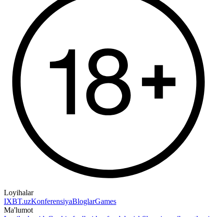
Loyihalar
IXBT.uz
Konferensiya
Bloglar
Games
Ma'lumot