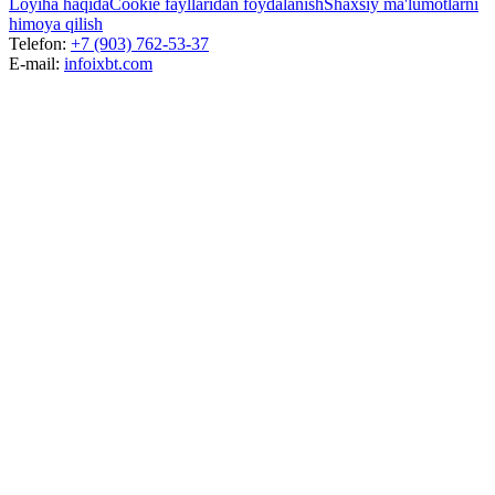
Loyiha haqida
Cookie fayllaridan foydalanish
Shaxsiy ma'lumotlarni
himoya qilish
Telefon:
+7 (903) 762-53-37
E-mail:
info
ixbt.com