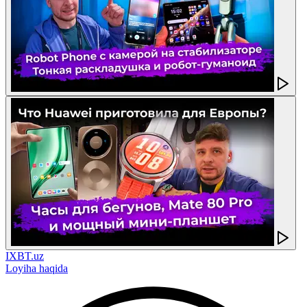
IXBT.uz
Loyiha haqida