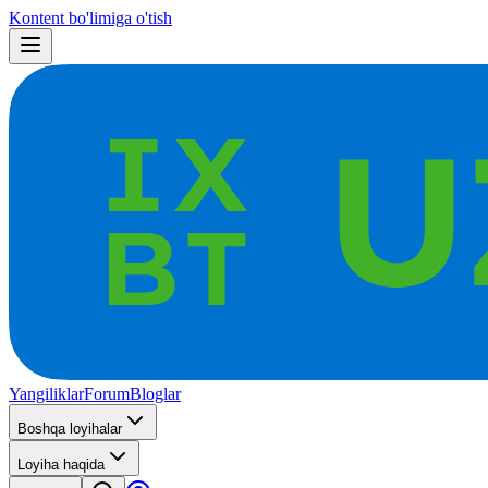
Kontent bo'limiga o'tish
Yangiliklar
Forum
Bloglar
Boshqa loyihalar
Loyiha haqida