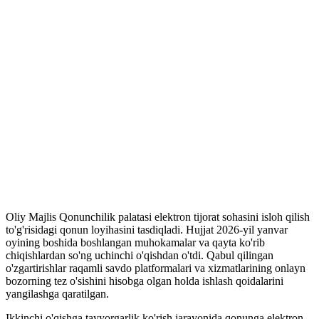
Oliy Majlis Qonunchilik palatasi elektron tijorat sohasini isloh qilish
to'g'risidagi qonun loyihasini tasdiqladi. Hujjat 2026-yil yanvar
oyining boshida boshlangan muhokamalar va qayta ko'rib
chiqishlardan so'ng uchinchi o'qishdan o'tdi. Qabul qilingan
o'zgartirishlar raqamli savdo platformalari va xizmatlarining onlayn
bozorning tez o'sishini hisobga olgan holda ishlash qoidalarini
yangilashga qaratilgan.
Ikkinchi o'qishga tayyorgarlik ko'rish jarayonida qonunga elektron