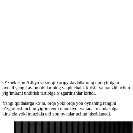
O‘zbekiston Adliya vazirligi xorijiy davlatlarning qoraytirilgan
oynali yengil avtomobillarining vaqtinchalik kirishi va tranziti uchun
yig‘imlarni undirish tartibiga o‘zgartirishlar kiritdi.
Yangi qoidalarga ko‘ra, orqa yoki orqa yon oynaning rangini
o‘zgartirish uchun yig‘im endi olinmaydi va faqat mamlakatga
kirishda yoki tranzitda old yon oynalar uchun hisoblanadi.