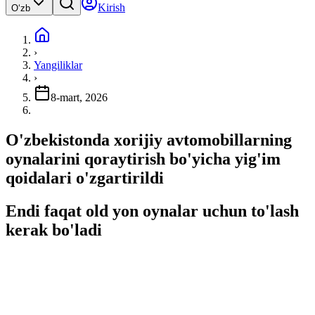
Kirish
Oʻzb
›
Yangiliklar
›
8-mart, 2026
O'zbekistonda xorijiy avtomobillarning
oynalarini qoraytirish bo'yicha yig'im
qoidalari o'zgartirildi
Endi faqat old yon oynalar uchun to'lash
kerak bo'ladi