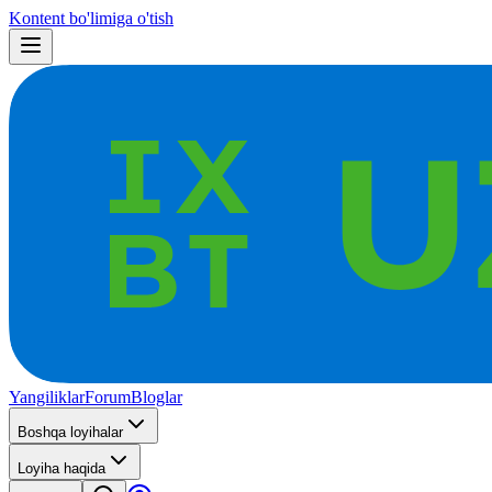
Kontent bo'limiga o'tish
Yangiliklar
Forum
Bloglar
Boshqa loyihalar
Loyiha haqida