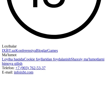
Loyihalar
IXBT.uz
Konferensiya
Bloglar
Games
Ma'lumot
Loyiha haqida
Cookie fayllaridan foydalanish
Shaxsiy ma'lumotlarni
himoya qilish
Telefon:
+7 (903) 762-53-37
E-mail:
info
ixbt.com