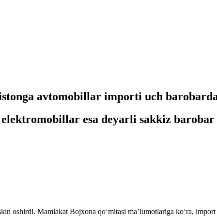
istonga avtomobillar importi uch barobard
 elektromobillar esa deyarli sakkiz barobar
skin oshirdi. Mamlakat Bojxona qo‘mitasi ma’lumotlariga ko‘ra, import 