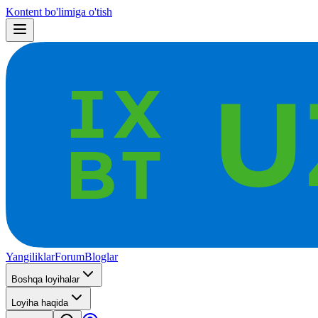
Kontent bo'limiga o'tish
Yangiliklar
Forum
Bloglar
Boshqa loyihalar
Loyiha haqida