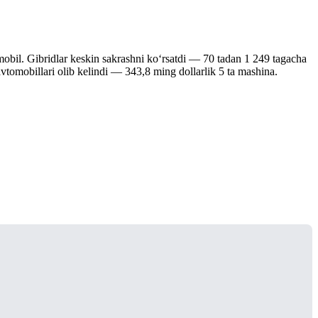
tomobil. Gibridlar keskin sakrashni ko‘rsatdi — 70 tadan 1 249 tagacha
avtomobillari olib kelindi — 343,8 ming dollarlik 5 ta mashina.