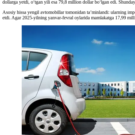
dollarga yetdi, o‘tgan yili esa 79,8 million dollar bo‘lgan edi. Shunda
Asosiy hissa yengil avtomobillar tomonidan ta’minlandi: ularning impor
etdi. Agar 2025-yilning yanvar-fevral oylarida mamlakatga 17,99 milli