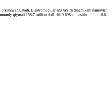
 o‘sishni anglatadi. Elektromobillar eng ta’sirli dinamikani namoyish
mumiy qiymati 158,7 million dollarlik 9 698 ta mashina olib kirildi.