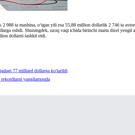
k 2 988 ta mashina, o‘tgan yili esa 55,88 million dollarlik 2 746 ta av
llarga oshdi. Shuningdek, uzoq vaqt ichida birinchi marta dizel yengil 
ion dollarni tashkil etdi.
adagi 77 milliard dollarga ko'tarildi
el rekordlarni yangilamoqda