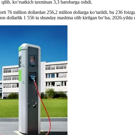
y qilib, ko‘rsatkich taxminan 3,3 barobarga oshdi.
ti 76 million dollardan 256,2 million dollarga ko‘tarildi, bu 236 foizga
on dollarlik 1 556 ta shunday mashina olib kirilgan bo‘lsa, 2026-yilda u