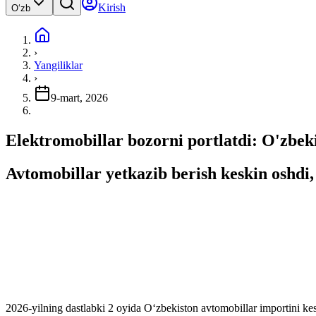
Kirish
Oʻzb
›
Yangiliklar
›
9-mart, 2026
Elektromobillar bozorni portlatdi: O'zbek
Avtomobillar yetkazib berish keskin oshdi,
2026-yilning dastlabki 2 oyida O‘zbekiston avtomobillar importini ke