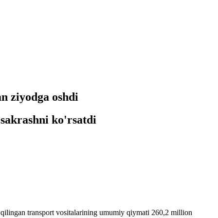
an ziyodga oshdi
 sakrashni ko'rsatdi
qilingan transport vositalarining umumiy qiymati 260,2 million