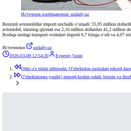
Источник изображения: uzdaily.uz
Benzinli avtomobillar importi unchalik o‘smadi: 55,95 million dollarli
avtomobil, ularning qiymati esa 2,16 million dollardan 41,2 million do
Boshqa turdagi transport vositalari importi 6,7 foizga o‘sdi va 4,07 mill
Источники:
uzdaily.uz
2026-03-09 12:54:20
Evgeniy Vasin
Oltin o'z ishini qilmoqda: O'zbekiston zaxiralari rekord daraj
O'zbekistonga yoqilg'i importi keskin oshdi: benzin va diz