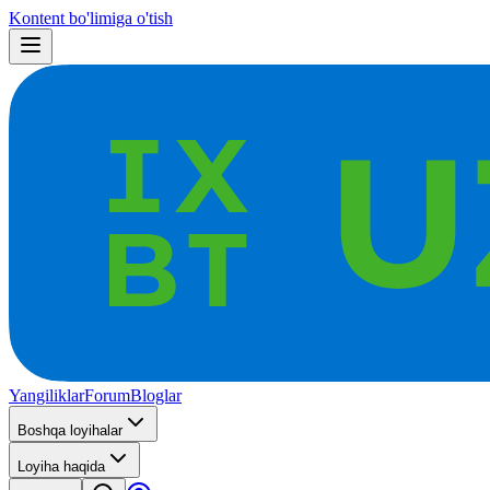
Kontent bo'limiga o'tish
Yangiliklar
Forum
Bloglar
Boshqa loyihalar
Loyiha haqida