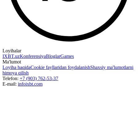
Loyihalar
IXBT.uz
Konferensiya
Bloglar
Games
Ma'lumot
Loyiha haqida
Cookie fayllaridan foydalanish
Shaxsiy ma'lumotlarni
himoya qilish
Telefon:
+7 (903) 762-53-37
E-mail:
info
ixbt.com