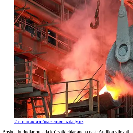
Источник изображения: uzdaily.uz
Boshqa hududlar orasida ko‘rsatkichlar ancha past: Andijon viloyati