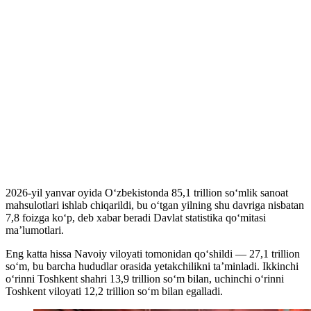
2026-yil yanvar oyida O‘zbekistonda 85,1 trillion so‘mlik sanoat
mahsulotlari ishlab chiqarildi, bu o‘tgan yilning shu davriga nisbatan
7,8 foizga ko‘p, deb xabar beradi Davlat statistika qo‘mitasi
ma’lumotlari.
Eng katta hissa Navoiy viloyati tomonidan qo‘shildi — 27,1 trillion
so‘m, bu barcha hududlar orasida yetakchilikni ta’minladi. Ikkinchi
o‘rinni Toshkent shahri 13,9 trillion so‘m bilan, uchinchi o‘rinni
Toshkent viloyati 12,2 trillion so‘m bilan egalladi.