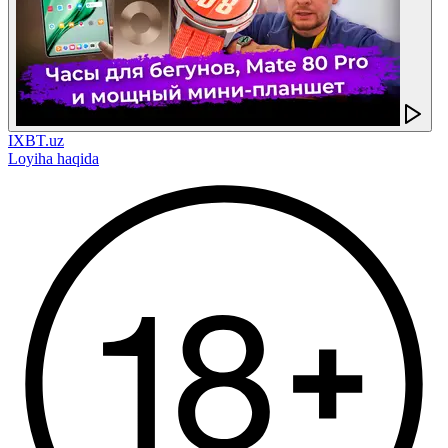
IXBT.uz
Loyiha haqida