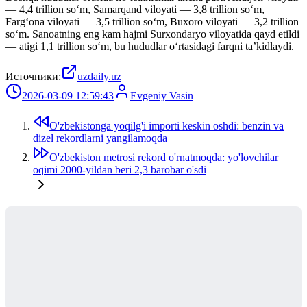
— 4,4 trillion so‘m, Samarqand viloyati — 3,8 trillion so‘m,
Farg‘ona viloyati — 3,5 trillion so‘m, Buxoro viloyati — 3,2 trillion
so‘m. Sanoatning eng kam hajmi Surxondaryo viloyatida qayd etildi
— atigi 1,1 trillion so‘m, bu hududlar o‘rtasidagi farqni ta’kidlaydi.
Источники:
uzdaily.uz
2026-03-09 12:59:43
Evgeniy Vasin
O'zbekistonga yoqilg'i importi keskin oshdi: benzin va
dizel rekordlarni yangilamoqda
O'zbekiston metrosi rekord o'rnatmoqda: yo'lovchilar
oqimi 2000-yildan beri 2,3 barobar o'sdi