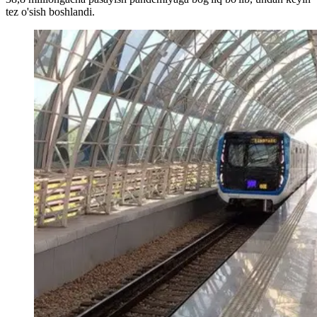
tez o'sish boshlandi.