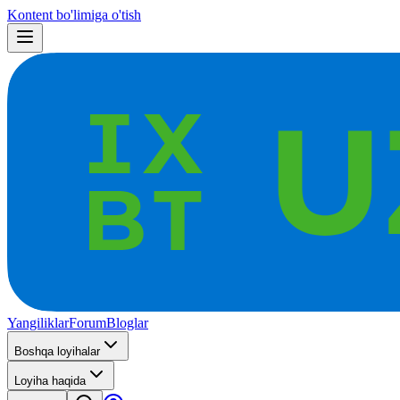
Kontent bo'limiga o'tish
Yangiliklar
Forum
Bloglar
Boshqa loyihalar
Loyiha haqida