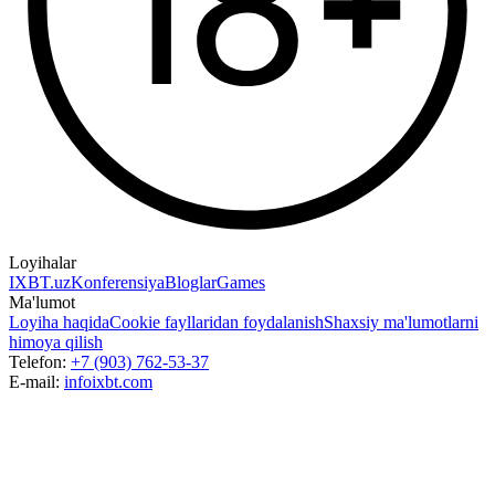
Loyihalar
IXBT.uz
Konferensiya
Bloglar
Games
Ma'lumot
Loyiha haqida
Cookie fayllaridan foydalanish
Shaxsiy ma'lumotlarni
himoya qilish
Telefon:
+7 (903) 762-53-37
E-mail:
info
ixbt.com