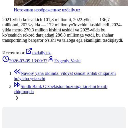
Источник изображения: uzdaily.uz
2021-yilda ko'rsatkich 101,8 millionni, 2022-yilda — 136,7
millionni, 2023-yilda — 172 million yo'lovchini tashkil etdi. 2024-
yilda metro 270,3 million kishini tashidi va 2025-yilda bu
ko'rsatkich rekord darajadagi 286,8 millionga yetdi, bu shahar
transportining barqaror o'sishi va talabga ega ekanligini tasdiqlaydi.
Источники:
uzdaily.uz
2026-03-09 13:00:37
Evgeniy Vasin
Navoiy yana oldinda: viloyat sanoat ishlab chiqarishi
bo'yicha yetakchi
Sindh Bank O'zbekiston bozoriga kirishni ko'rib
chiqmoqda