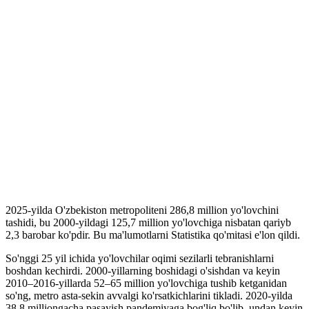
2025-yilda O'zbekiston metropoliteni 286,8 million yo'lovchini
tashidi, bu 2000-yildagi 125,7 million yo'lovchiga nisbatan qariyb
2,3 barobar ko'pdir. Bu ma'lumotlarni Statistika qo'mitasi e'lon qildi.
So'nggi 25 yil ichida yo'lovchilar oqimi sezilarli tebranishlarni
boshdan kechirdi. 2000-yillarning boshidagi o'sishdan va keyin
2010–2016-yillarda 52–65 million yo'lovchiga tushib ketganidan
so'ng, metro asta-sekin avvalgi ko'rsatkichlarini tikladi. 2020-yilda
38,8 milliongacha pasayish pandemiyaga bog'liq bo'lib, undan keyin