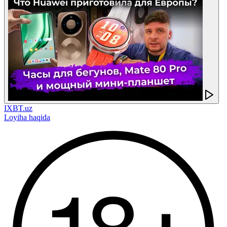
IXBT.uz
Loyiha haqida