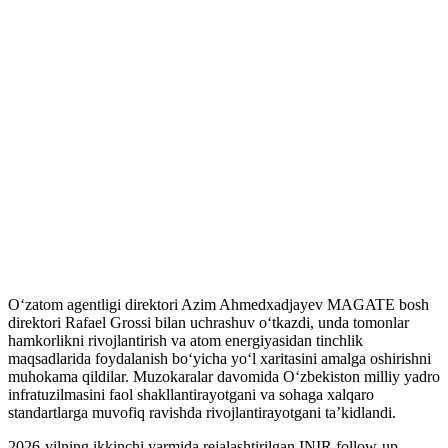
O‘zatom agentligi direktori Azim Ahmedxadjayev MAGATE bosh
direktori Rafael Grossi bilan uchrashuv o‘tkazdi, unda tomonlar
hamkorlikni rivojlantirish va atom energiyasidan tinchlik
maqsadlarida foydalanish bo‘yicha yo‘l xaritasini amalga oshirishni
muhokama qildilar. Muzokaralar davomida O‘zbekiston milliy yadro
infratuzilmasini faol shakllantirayotgani va sohaga xalqaro
standartlarga muvofiq ravishda rivojlantirayotgani ta’kidlandi.
2026-yilning ikkinchi yarmida rejalashtirilgan INIR follow-up