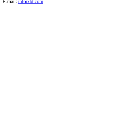
E-mail:
info
ixbt.com