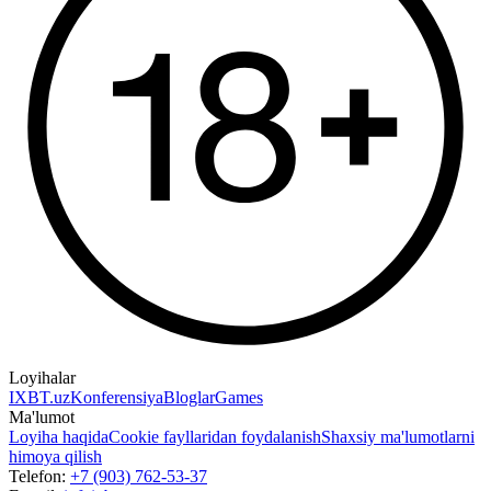
Loyihalar
IXBT.uz
Konferensiya
Bloglar
Games
Ma'lumot
Loyiha haqida
Cookie fayllaridan foydalanish
Shaxsiy ma'lumotlarni
himoya qilish
Telefon:
+7 (903) 762-53-37