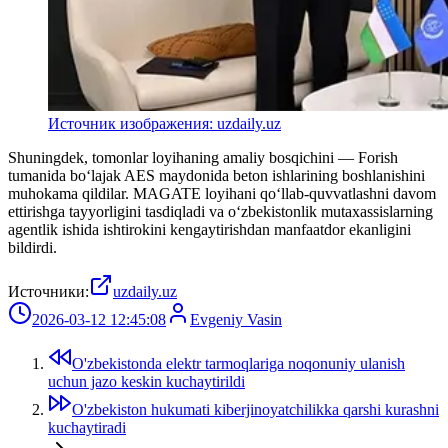
Источник изображения: uzdaily.uz
Shuningdek, tomonlar loyihaning amaliy bosqichini — Forish
tumanida bo‘lajak AES maydonida beton ishlarining boshlanishini
muhokama qildilar. MAGATE loyihani qo‘llab-quvvatlashni davom
ettirishga tayyorligini tasdiqladi va o‘zbekistonlik mutaxassislarning
agentlik ishida ishtirokini kengaytirishdan manfaatdor ekanligini
bildirdi.
Источники:
uzdaily.uz
2026-03-12 12:45:08
Evgeniy Vasin
O'zbekistonda elektr tarmoqlariga noqonuniy ulanish
uchun jazo keskin kuchaytirildi
O'zbekiston hukumati kiberjinoyatchilikka qarshi kurashni
kuchaytiradi