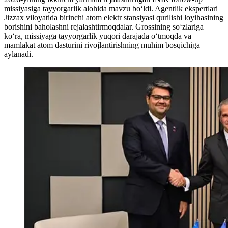
missiyasiga tayyorgarlik alohida mavzu bo‘ldi. Agentlik ekspertlari
Jizzax viloyatida birinchi atom elektr stansiyasi qurilishi loyihasining
borishini baholashni rejalashtirmoqdalar. Grossining so‘zlariga
ko‘ra, missiyaga tayyorgarlik yuqori darajada o‘tmoqda va
mamlakat atom dasturini rivojlantirishning muhim bosqichiga
aylanadi.