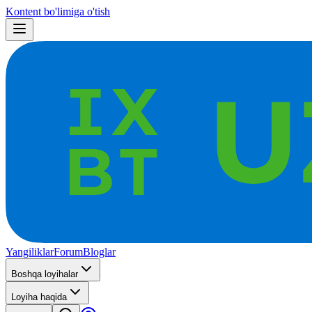
Kontent bo'limiga o'tish
Yangiliklar
Forum
Bloglar
Boshqa loyihalar
Loyiha haqida