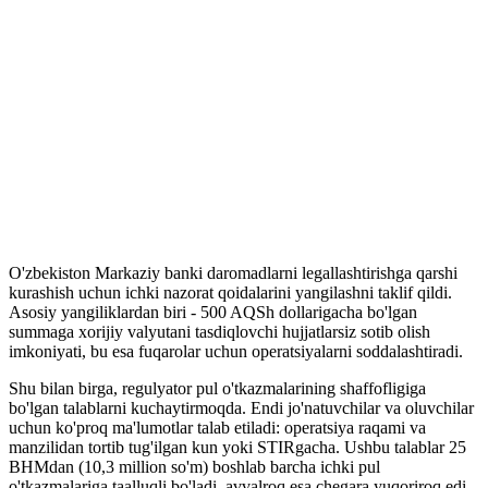
O'zbekiston Markaziy banki daromadlarni legallashtirishga qarshi
kurashish uchun ichki nazorat qoidalarini yangilashni taklif qildi.
Asosiy yangiliklardan biri - 500 AQSh dollarigacha bo'lgan
summaga xorijiy valyutani tasdiqlovchi hujjatlarsiz sotib olish
imkoniyati, bu esa fuqarolar uchun operatsiyalarni soddalashtiradi.
Shu bilan birga, regulyator pul o'tkazmalarining shaffofligiga
bo'lgan talablarni kuchaytirmoqda. Endi jo'natuvchilar va oluvchilar
uchun ko'proq ma'lumotlar talab etiladi: operatsiya raqami va
manzilidan tortib tug'ilgan kun yoki STIRgacha. Ushbu talablar 25
BHMdan (10,3 million so'm) boshlab barcha ichki pul
o'tkazmalariga taalluqli bo'ladi, avvalroq esa chegara yuqoriroq edi