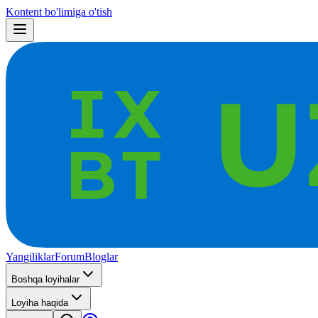
Kontent bo'limiga o'tish
Yangiliklar
Forum
Bloglar
Boshqa loyihalar
Loyiha haqida