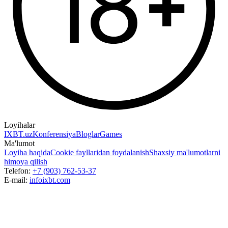
Loyihalar
IXBT.uz
Konferensiya
Bloglar
Games
Ma'lumot
Loyiha haqida
Cookie fayllaridan foydalanish
Shaxsiy ma'lumotlarni
himoya qilish
Telefon:
+7 (903) 762-53-37
E-mail:
info
ixbt.com