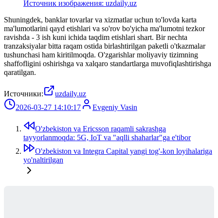
Источник изображения: uzdaily.uz
Shuningdek, banklar tovarlar va xizmatlar uchun to'lovda karta
ma'lumotlarini qayd etishlari va so'rov bo'yicha ma'lumotni tezkor
ravishda - 3 ish kuni ichida taqdim etishlari shart. Bir nechta
tranzaksiyalar bitta raqam ostida birlashtirilgan paketli o'tkazmalar
tushunchasi ham kiritilmoqda. O'zgarishlar moliyaviy tizimning
shaffofligini oshirishga va xalqaro standartlarga muvofiqlashtirishga
qaratilgan.
Источники:
uzdaily.uz
2026-03-27 14:10:17
Evgeniy Vasin
O'zbekiston va Ericsson raqamli sakrashga
tayyorlanmoqda: 5G, IoT va "aqlli shaharlar"ga e'tibor
O'zbekiston va Integra Capital yangi tog'-kon loyihalariga
yo'naltirilgan