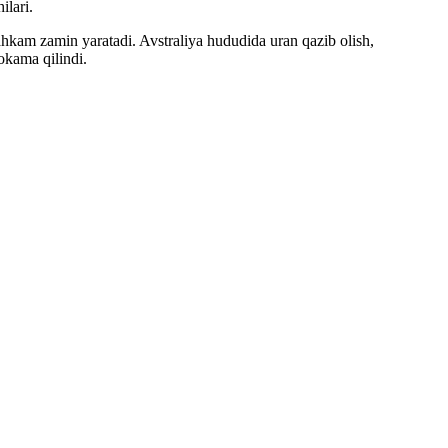
ilari.
hkam zamin yaratadi. Avstraliya hududida uran qazib olish,
okama qilindi.