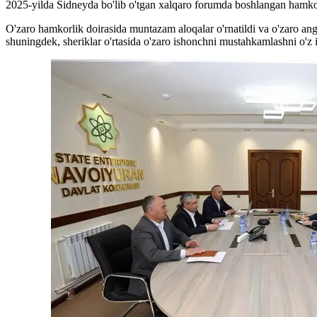
2025-yilda Sidneyda bo'lib o'tgan xalqaro forumda boshlangan hamkorli
O'zaro hamkorlik doirasida muntazam aloqalar o'rnatildi va o'zaro a
shuningdek, sheriklar o'rtasida o'zaro ishonchni mustahkamlashni o'z