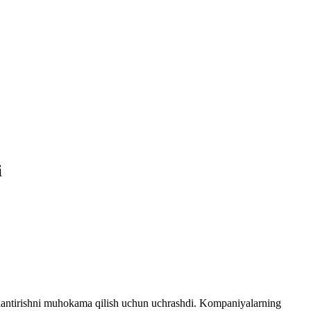
i
ojlantirishni muhokama qilish uchun uchrashdi. Kompaniyalarning