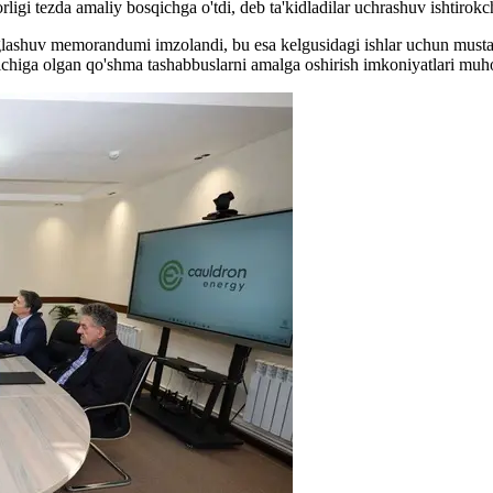
gi tezda amaliy bosqichga o'tdi, deb ta'kidladilar uchrashuv ishtirokch
nglashuv memorandumi imzolandi, bu esa kelgusidagi ishlar uchun musta
 ichiga olgan qo'shma tashabbuslarni amalga oshirish imkoniyatlari muh