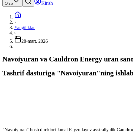
Kirish
Oʻzb
›
Yangiliklar
›
28-mart, 2026
Navoiyuran va Cauldron Energy uran sano
Tashrif dasturiga "Navoiyuran"ning ishlab 
"Navoiyuran" bosh direktori Jamal Fayzullayev avstraliyalik Cauldron