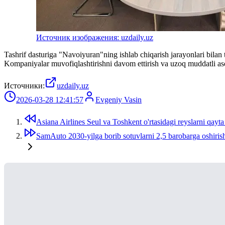
Источник изображения: uzdaily.uz
Tashrif dasturiga "Navoiyuran"ning ishlab chiqarish jarayonlari bilan 
Kompaniyalar muvofiqlashtirishni davom ettirish va uzoq muddatli asos
Источники:
uzdaily.uz
2026-03-28 12:41:57
Evgeniy Vasin
Asiana Airlines Seul va Toshkent o'rtasidagi reyslarni qayta 
SamAuto 2030-yilga borib sotuvlarni 2,5 barobarga oshiris