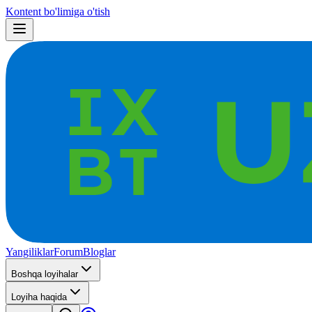
Kontent bo'limiga o'tish
Yangiliklar
Forum
Bloglar
Boshqa loyihalar
Loyiha haqida