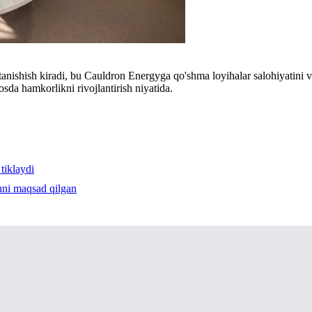
tanishish kiradi, bu Cauldron Energyga qo'shma loyihalar salohiyatini v
da hamkorlikni rivojlantirish niyatida.
tiklaydi
hni maqsad qilgan