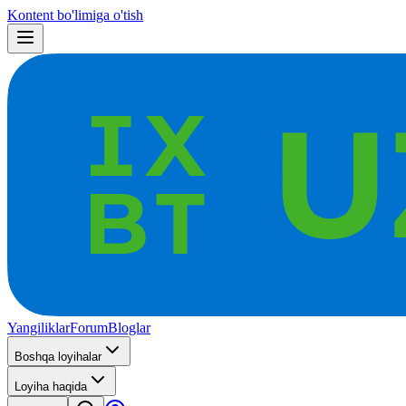
Kontent bo'limiga o'tish
Yangiliklar
Forum
Bloglar
Boshqa loyihalar
Loyiha haqida