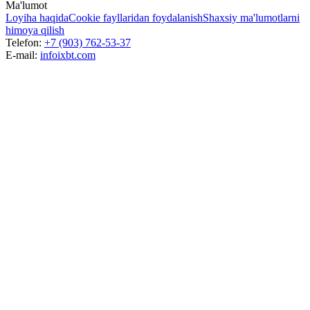
Ma'lumot
Loyiha haqida
Cookie fayllaridan foydalanish
Shaxsiy ma'lumotlarni
himoya qilish
Telefon:
+7 (903) 762-53-37
E-mail:
info
ixbt.com