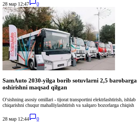
28 мар 12:47
0
SamAuto 2030-yilga borib sotuvlarni 2,5 barobarga
oshirishni maqsad qilgan
O'sishning asosiy omillari - tijorat transportini elektrlashtirish, ishlab
chiqarishni chuqur mahalliylashtirish va xalqaro bozorlarga chiqish
28 мар 12:44
0