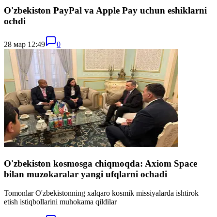
O'zbekiston PayPal va Apple Pay uchun eshiklarni
ochdi
28 мар 12:49
0
O'zbekiston kosmosga chiqmoqda: Axiom Space
bilan muzokaralar yangi ufqlarni ochadi
Tomonlar O'zbekistonning xalqaro kosmik missiyalarda ishtirok
etish istiqbollarini muhokama qildilar