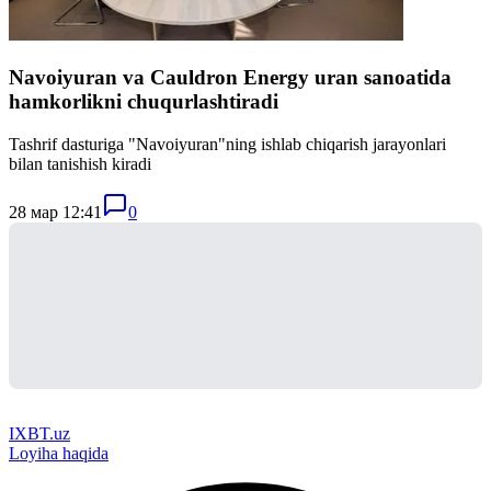
Navoiyuran va Cauldron Energy uran sanoatida
hamkorlikni chuqurlashtiradi
Tashrif dasturiga "Navoiyuran"ning ishlab chiqarish jarayonlari
bilan tanishish kiradi
28 мар 12:41
0
IXBT.uz
Loyiha haqida