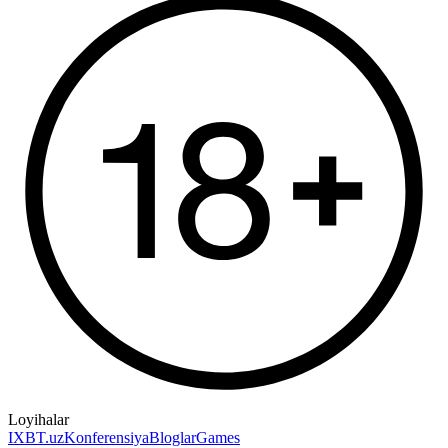
Loyihalar
IXBT.uz
Konferensiya
Bloglar
Games