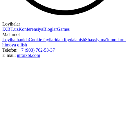
Loyihalar
IXBT.uz
Konferensiya
Bloglar
Games
Ma'lumot
Loyiha haqida
Cookie fayllaridan foydalanish
Shaxsiy ma'lumotlarni
himoya qilish
Telefon:
+7 (903) 762-53-37
E-mail:
info
ixbt.com