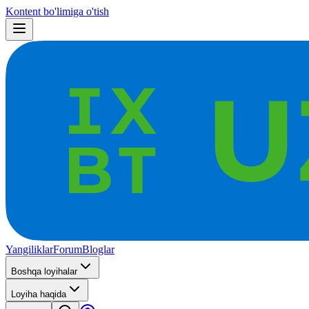
Kontent bo'limiga o'tish
Yangiliklar
Forum
Bloglar
Boshqa loyihalar
Loyiha haqida