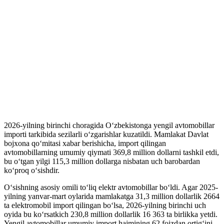
2026-yilning birinchi choragida O‘zbekistonga yengil avtomobillar
importi tarkibida sezilarli o‘zgarishlar kuzatildi. Mamlakat Davlat
bojxona qo‘mitasi xabar berishicha, import qilingan
avtomobillarning umumiy qiymati 369,8 million dollarni tashkil etdi,
bu o‘tgan yilgi 115,3 million dollarga nisbatan uch barobardan
ko‘proq o‘sishdir.
O‘sishning asosiy omili to‘liq elektr avtomobillar bo‘ldi. Agar 2025-
yilning yanvar-mart oylarida mamlakatga 31,3 million dollarlik 2664
ta elektromobil import qilingan bo‘lsa, 2026-yilning birinchi uch
oyida bu ko‘rsatkich 230,8 million dollarlik 16 363 ta birlikka yetdi.
Yengil avtomobillar umumiy import hajmining 62 foizdan ortig‘ini