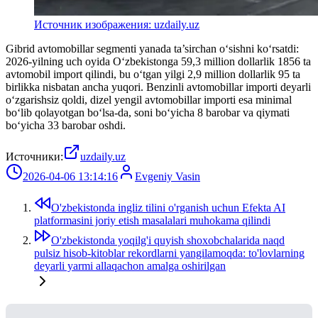
Источник изображения: uzdaily.uz
Gibrid avtomobillar segmenti yanada ta’sirchan o‘sishni ko‘rsatdi:
2026-yilning uch oyida O‘zbekistonga 59,3 million dollarlik 1856 ta
avtomobil import qilindi, bu o‘tgan yilgi 2,9 million dollarlik 95 ta
birlikka nisbatan ancha yuqori. Benzinli avtomobillar importi deyarli
o‘zgarishsiz qoldi, dizel yengil avtomobillar importi esa minimal
bo‘lib qolayotgan bo‘lsa-da, soni bo‘yicha 8 barobar va qiymati
bo‘yicha 33 barobar oshdi.
Источники:
uzdaily.uz
2026-04-06 13:14:16
Evgeniy Vasin
O'zbekistonda ingliz tilini o'rganish uchun Efekta AI
platformasini joriy etish masalalari muhokama qilindi
O'zbekistonda yoqilg'i quyish shoxobchalarida naqd
pulsiz hisob-kitoblar rekordlarni yangilamoqda: to'lovlarning
deyarli yarmi allaqachon amalga oshirilgan