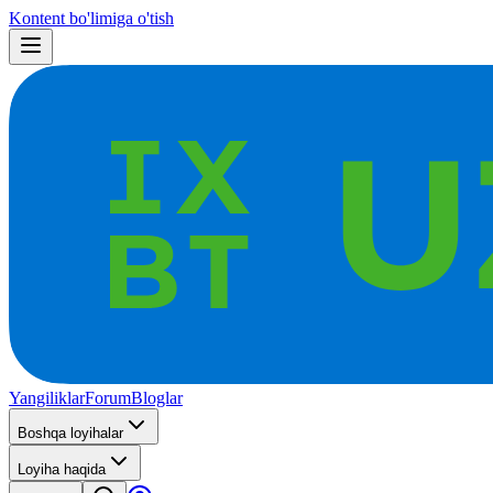
Kontent bo'limiga o'tish
Yangiliklar
Forum
Bloglar
Boshqa loyihalar
Loyiha haqida