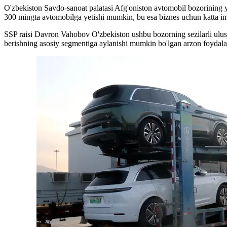
O'zbekiston Savdo-sanoat palatasi Afg'oniston avtomobil bozorining yuqo
300 mingta avtomobilga yetishi mumkin, bu esa biznes uchun katta im
SSP raisi Davron Vahobov O'zbekiston ushbu bozorning sezilarli ulushi
berishning asosiy segmentiga aylanishi mumkin bo'lgan arzon foydalani