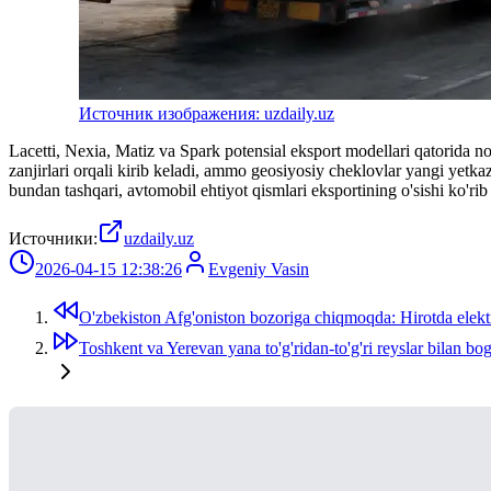
Источник изображения: uzdaily.uz
Lacetti, Nexia, Matiz va Spark potensial eksport modellari qatorida 
zanjirlari orqali kirib keladi, ammo geosiyosiy cheklovlar yangi yet
bundan tashqari, avtomobil ehtiyot qismlari eksportining o'sishi ko'ri
Источники:
uzdaily.uz
2026-04-15 12:38:26
Evgeniy Vasin
O'zbekiston Afg'oniston bozoriga chiqmoqda: Hirotda elekt
Toshkent va Yerevan yana to'g'ridan-to'g'ri reyslar bilan bog