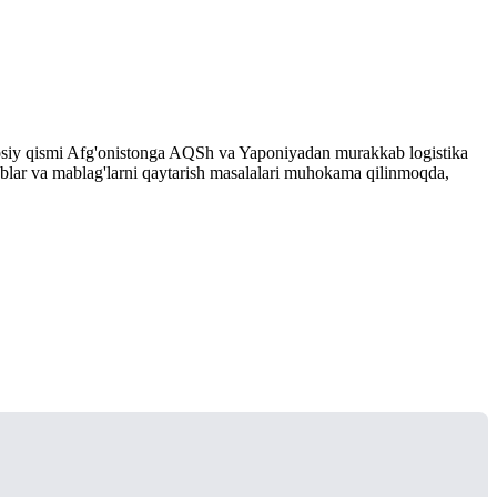
 asosiy qismi Afg'onistonga AQSh va Yaponiyadan murakkab logistika
oblar va mablag'larni qaytarish masalalari muhokama qilinmoqda,