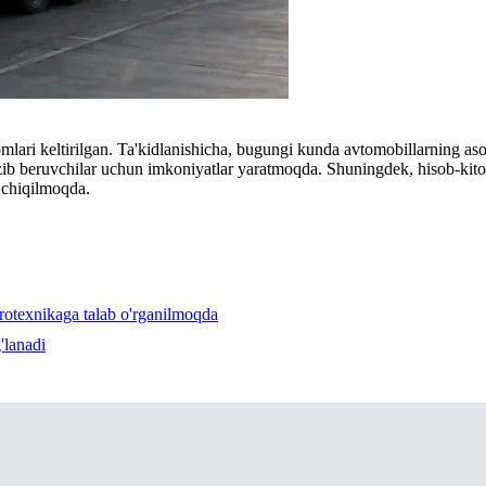
nomlari keltirilgan. Ta'kidlanishicha, bugungi kunda avtomobillarning
kazib beruvchilar uchun imkoniyatlar yaratmoqda. Shuningdek, hisob-kit
b chiqilmoqda.
rotexnikaga talab o'rganilmoqda
'lanadi