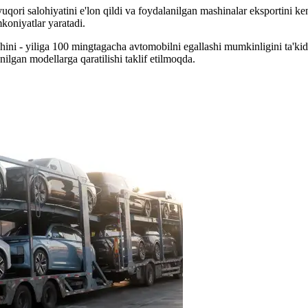
ri salohiyatini e'lon qildi va foydalanilgan mashinalar eksportini kenga
koniyatlar yaratadi.
ni - yiliga 100 mingtagacha avtomobilni egallashi mumkinligini ta'kidl
lgan modellarga qaratilishi taklif etilmoqda.