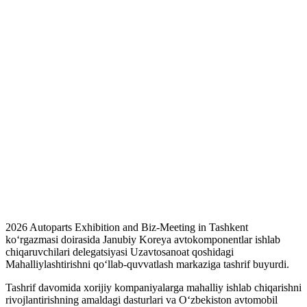
2026 Autoparts Exhibition and Biz-Meeting in Tashkent
ko‘rgazmasi doirasida Janubiy Koreya avtokomponentlar ishlab
chiqaruvchilari delegatsiyasi Uzavtosanoat qoshidagi
Mahalliylashtirishni qo‘llab-quvvatlash markaziga tashrif buyurdi.
Tashrif davomida xorijiy kompaniyalarga mahalliy ishlab chiqarishni
rivojlantirishning amaldagi dasturlari va O‘zbekiston avtomobil