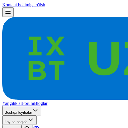
Kontent bo'limiga o'tish
Yangiliklar
Forum
Bloglar
Boshqa loyihalar
Loyiha haqida