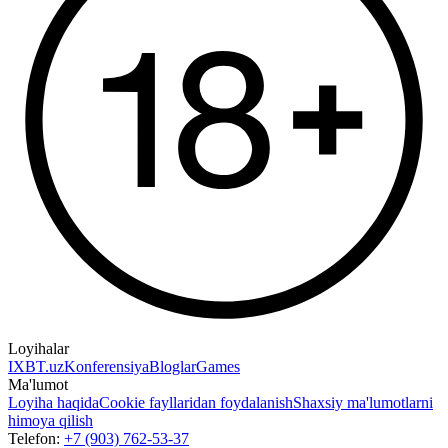
Loyihalar
IXBT.uz
Konferensiya
Bloglar
Games
Ma'lumot
Loyiha haqida
Cookie fayllaridan foydalanish
Shaxsiy ma'lumotlarni
himoya qilish
Telefon:
+7 (903) 762-53-37