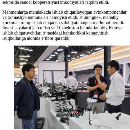
sektorida sanoat kooperatsiyasi imkoniyatlari taqdim etildi.
Mehmonlarga mamlakatda ishlab chiqarilayotgan avtokomponentlar
va xomashyo namunalari namoyish etildi, shuningdek, mahalliy
korxonalarning ishlab chiqarish salohiyati haqida ma’lumot berildi.
Investitsiyalarni jalb qilish va O‘zbekiston hamda Janubiy Koreya
ishlab chiqaruvchilari o‘rtasidagi hamkorlikni kengaytirish
istiqbollariga alohida e’tibor qaratildi.