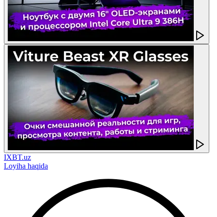
IXBT.uz
Loyiha haqida