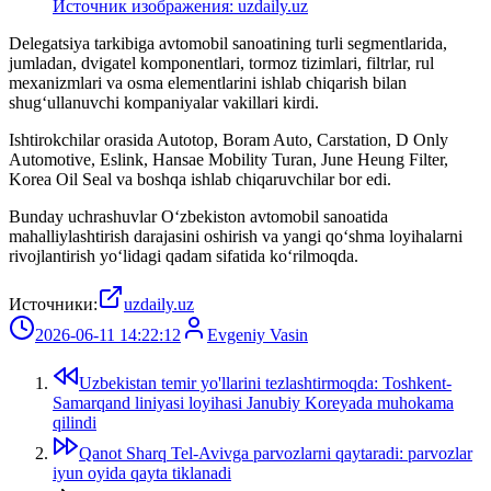
Источник изображения: uzdaily.uz
Delegatsiya tarkibiga avtomobil sanoatining turli segmentlarida,
jumladan, dvigatel komponentlari, tormoz tizimlari, filtrlar, rul
mexanizmlari va osma elementlarini ishlab chiqarish bilan
shug‘ullanuvchi kompaniyalar vakillari kirdi.
Ishtirokchilar orasida Autotop, Boram Auto, Carstation, D Only
Automotive, Eslink, Hansae Mobility Turan, June Heung Filter,
Korea Oil Seal va boshqa ishlab chiqaruvchilar bor edi.
Bunday uchrashuvlar O‘zbekiston avtomobil sanoatida
mahalliylashtirish darajasini oshirish va yangi qo‘shma loyihalarni
rivojlantirish yo‘lidagi qadam sifatida ko‘rilmoqda.
Источники:
uzdaily.uz
2026-06-11 14:22:12
Evgeniy Vasin
Uzbekistan temir yo'llarini tezlashtirmoqda: Toshkent-
Samarqand liniyasi loyihasi Janubiy Koreyada muhokama
qilindi
Qanot Sharq Tel-Avivga parvozlarni qaytaradi: parvozlar
iyun oyida qayta tiklanadi