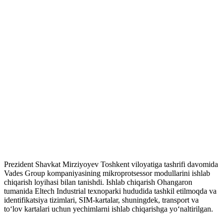
Prezident Shavkat Mirziyoyev Toshkent viloyatiga tashrifi davomida
Vades Group kompaniyasining mikroprotsessor modullarini ishlab
chiqarish loyihasi bilan tanishdi. Ishlab chiqarish Ohangaron
tumanida Eltech Industrial texnoparki hududida tashkil etilmoqda va
identifikatsiya tizimlari, SIM-kartalar, shuningdek, transport va
toʻlov kartalari uchun yechimlarni ishlab chiqarishga yoʻnaltirilgan.