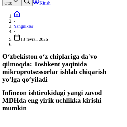
Kirish
Oʻzb
›
Yangiliklar
›
13-fevral, 2026
Oʻzbekiston oʻz chiplariga da'vo
qilmoqda: Toshkent yaqinida
mikroprotsessorlar ishlab chiqarish
yoʻlga qoʻyiladi
Infineon ishtirokidagi yangi zavod
MDHda eng yirik uchlikka kirishi
mumkin