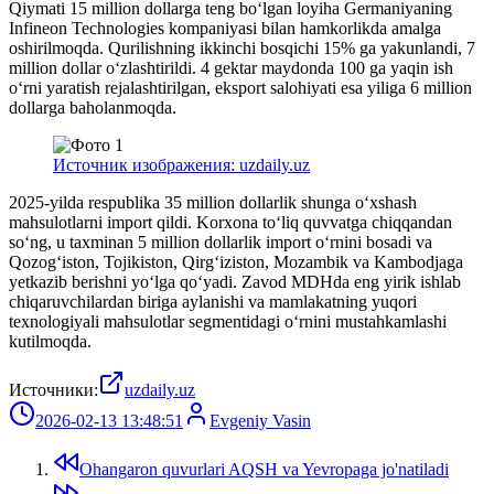
Qiymati 15 million dollarga teng boʻlgan loyiha Germaniyaning
Infineon Technologies kompaniyasi bilan hamkorlikda amalga
oshirilmoqda. Qurilishning ikkinchi bosqichi 15% ga yakunlandi, 7
million dollar oʻzlashtirildi. 4 gektar maydonda 100 ga yaqin ish
oʻrni yaratish rejalashtirilgan, eksport salohiyati esa yiliga 6 million
dollarga baholanmoqda.
Источник изображения: uzdaily.uz
2025-yilda respublika 35 million dollarlik shunga oʻxshash
mahsulotlarni import qildi. Korxona toʻliq quvvatga chiqqandan
soʻng, u taxminan 5 million dollarlik import oʻrnini bosadi va
Qozogʻiston, Tojikiston, Qirgʻiziston, Mozambik va Kambodjaga
yetkazib berishni yoʻlga qoʻyadi. Zavod MDHda eng yirik ishlab
chiqaruvchilardan biriga aylanishi va mamlakatning yuqori
texnologiyali mahsulotlar segmentidagi oʻrnini mustahkamlashi
kutilmoqda.
Источники:
uzdaily.uz
2026-02-13 13:48:51
Evgeniy Vasin
Ohangaron quvurlari AQSH va Yevropaga jo'natiladi