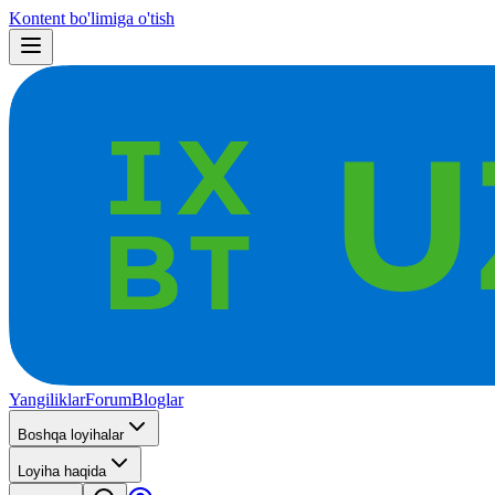
Kontent bo'limiga o'tish
Yangiliklar
Forum
Bloglar
Boshqa loyihalar
Loyiha haqida