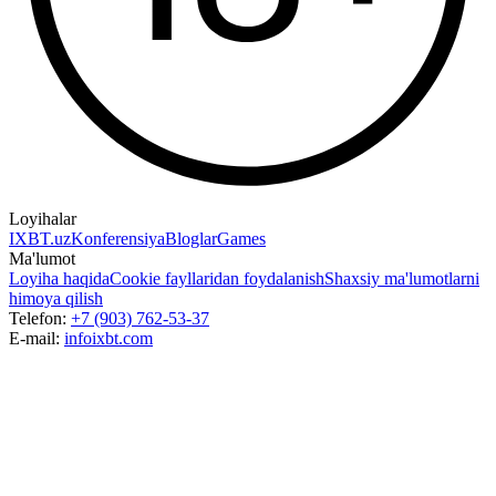
Loyihalar
IXBT.uz
Konferensiya
Bloglar
Games
Ma'lumot
Loyiha haqida
Cookie fayllaridan foydalanish
Shaxsiy ma'lumotlarni
himoya qilish
Telefon:
+7 (903) 762-53-37
E-mail:
info
ixbt.com