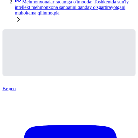
Mehmonxonalar raqamga o'tmoqda: Toshkentda sun'iy
intellekt mehmonxona sanoatini qanday o'zgartirayotgani
muhokama qilinmoqda
Видео