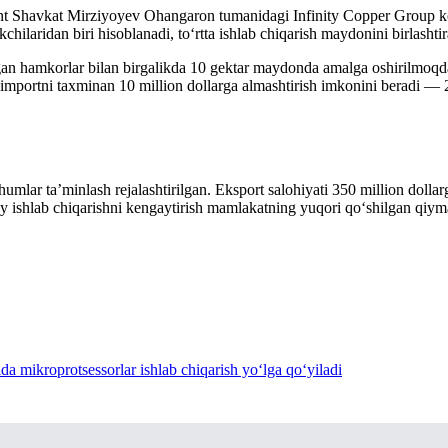
dent Shavkat Mirziyoyev Ohangaron tumanidagi Infinity Copper Group kor
ilaridan biri hisoblanadi, to‘rtta ishlab chiqarish maydonini birlashtir
an hamkorlar bilan birgalikda 10 gektar maydonda amalga oshirilmoqda.
ch, importni taxminan 10 million dollarga almashtirish imkonini beradi 
humlar ta’minlash rejalashtirilgan. Eksport salohiyati 350 million dolla
 ishlab chiqarishni kengaytirish mamlakatning yuqori qo‘shilgan qiym
a mikroprotsessorlar ishlab chiqarish yoʻlga qoʻyiladi