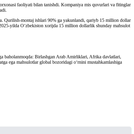
xonasi faoliyati bilan tanishdi. Kompaniya mis quvurlari va fitinglar
adi.
 Qurilish-montaj ishlari 90% ga yakunlandi, qariyb 15 million dollar
— 2025-yilda O‘zbekiston xorijda 15 million dollarlik shunday mahsulot
rga baholanmoqda: Birlashgan Arab Amirliklari, Afrika davlatlari,
atga ega mahsulotlar global bozoridagi o‘rnini mustahkamlashiga