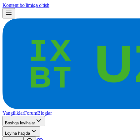
Kontent bo'limiga o'tish
Yangiliklar
Forum
Bloglar
Boshqa loyihalar
Loyiha haqida