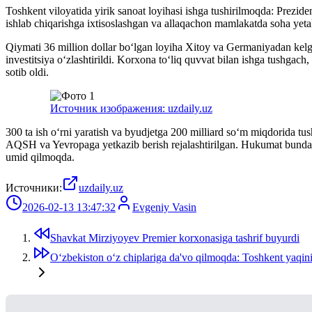
Toshkent viloyatida yirik sanoat loyihasi ishga tushirilmoqda: Prezi
ishlab chiqarishga ixtisoslashgan va allaqachon mamlakatda soha yetakch
Qiymati 36 million dollar bo‘lgan loyiha Xitoy va Germaniyadan kelg
investitsiya o‘zlashtirildi. Korxona to‘liq quvvat bilan ishga tushga
sotib oldi.
Источник изображения: uzdaily.uz
300 ta ish o‘rni yaratish va byudjetga 200 milliard so‘m miqdorida tus
AQSH va Yevropaga yetkazib berish rejalashtirilgan. Hukumat bunday
umid qilmoqda.
Источники:
uzdaily.uz
2026-02-13 13:47:32
Evgeniy Vasin
Shavkat Mirziyoyev Premier korxonasiga tashrif buyurdi
Oʻzbekiston oʻz chiplariga da'vo qilmoqda: Toshkent yaqinid