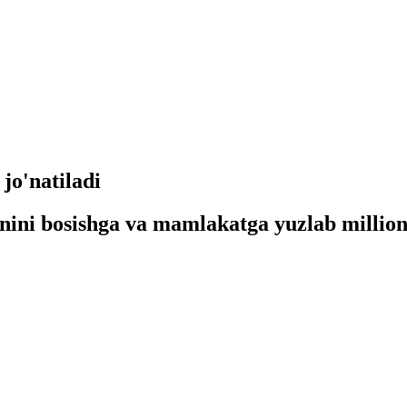
o'natiladi
rnini bosishga va mamlakatga yuzlab million 