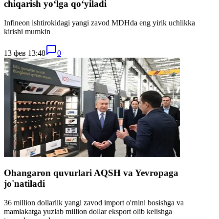
chiqarish yoʻlga qoʻyiladi
Infineon ishtirokidagi yangi zavod MDHda eng yirik uchlikka
kirishi mumkin
13 фев 13:48
0
Ohangaron quvurlari AQSH va Yevropaga
jo'natiladi
36 million dollarlik yangi zavod import o'rnini bosishga va
mamlakatga yuzlab million dollar eksport olib kelishga