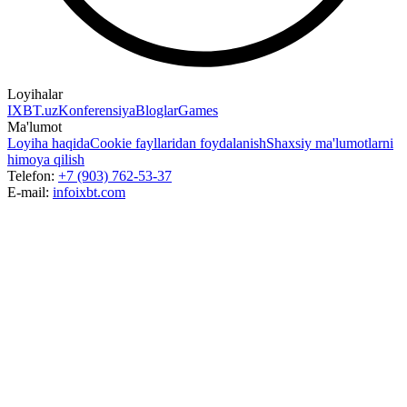
Loyihalar
IXBT.uz
Konferensiya
Bloglar
Games
Ma'lumot
Loyiha haqida
Cookie fayllaridan foydalanish
Shaxsiy ma'lumotlarni
himoya qilish
Telefon:
+7 (903) 762-53-37
E-mail:
info
ixbt.com