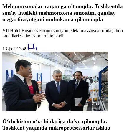
Mehmonxonalar raqamga o'tmoqda: Toshkentda
sun'iy intellekt mehmonxona sanoatini qanday
o'zgartirayotgani muhokama qilinmoqda
VII Hotel Business Forum sun'iy intellekt mavzusi atrofida jahon
brendlari va investorlarni to'pladi
13 фев 13:49
0
Oʻzbekiston oʻz chiplariga da'vo qilmoqda:
Toshkent yaqinida mikroprotsessorlar ishlab