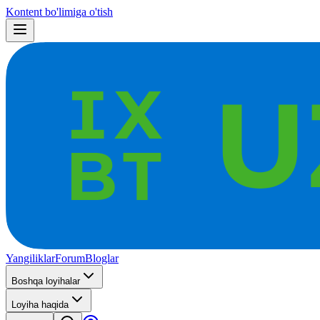
Kontent bo'limiga o'tish
Yangiliklar
Forum
Bloglar
Boshqa loyihalar
Loyiha haqida