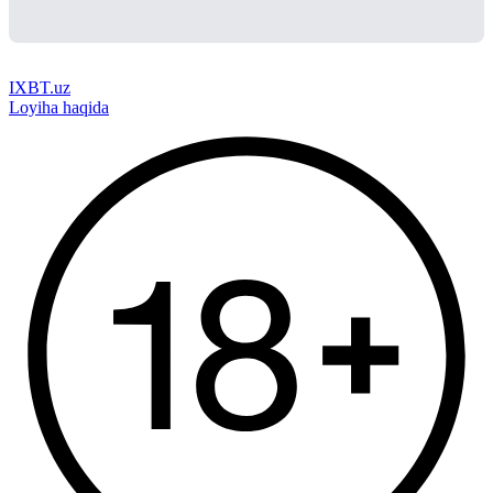
IXBT.uz
Loyiha haqida