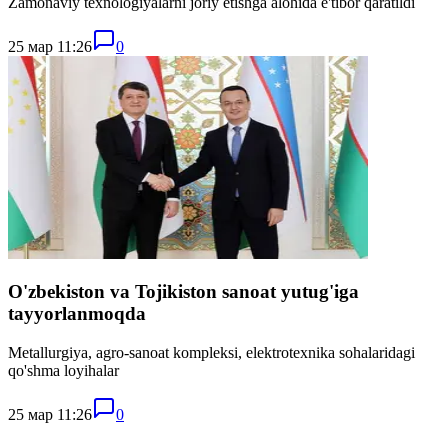
Zamonaviy texnologiyalarni joriy etishga alohida e'tibor qaratildi
25 мар 11:26
0
O'zbekiston va Tojikiston sanoat yutug'iga
tayyorlanmoqda
Metallurgiya, agro-sanoat kompleksi, elektrotexnika sohalaridagi
qo'shma loyihalar
25 мар 11:26
0