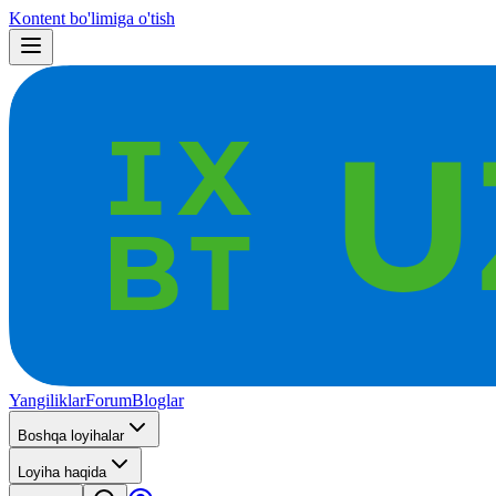
Kontent bo'limiga o'tish
Yangiliklar
Forum
Bloglar
Boshqa loyihalar
Loyiha haqida