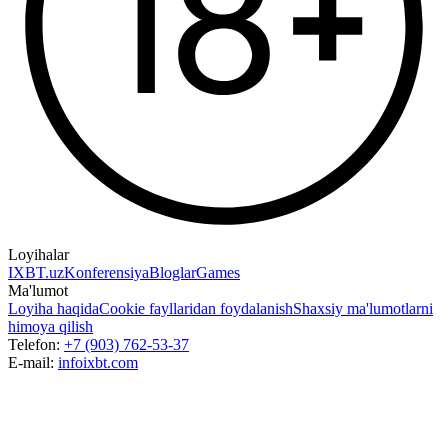
Loyihalar
IXBT.uz
Konferensiya
Bloglar
Games
Ma'lumot
Loyiha haqida
Cookie fayllaridan foydalanish
Shaxsiy ma'lumotlarni
himoya qilish
Telefon:
+7 (903) 762-53-37
E-mail:
info
ixbt.com