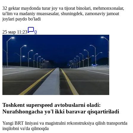
32 gektar maydonda turar joy va tijorat binolari, mehmonxonalar,
ta'lim va madaniy muassasalar, shuningdek, zamonaviy jamoat
joylari paydo bo'ladi
25 мар 11:23
0
Toshkent superspeed avtobuslarni oladi:
Nurafshongacha yo'l ikki baravar qisqartiriladi
Yangi BRT liniyasi va magistralni rekonstruksiya qilish transportda
inqilobni va'da qilmoqda