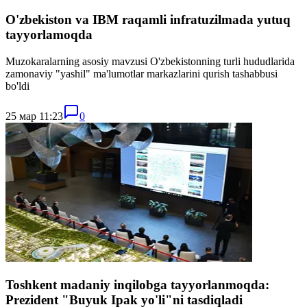
O'zbekiston va IBM raqamli infratuzilmada yutuq
tayyorlamoqda
Muzokaralarning asosiy mavzusi O'zbekistonning turli hududlarida
zamonaviy "yashil" ma'lumotlar markazlarini qurish tashabbusi
bo'ldi
25 мар 11:23
0
Toshkent madaniy inqilobga tayyorlanmoqda:
Prezident "Buyuk Ipak yo'li"ni tasdiqladi