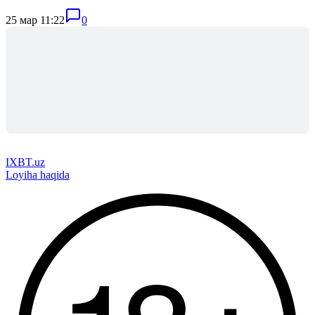
25 мар 11:22
0
IXBT.uz
Loyiha haqida