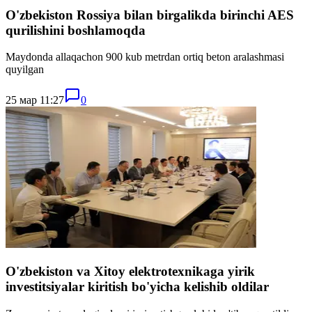
O'zbekiston Rossiya bilan birgalikda birinchi AES
qurilishini boshlamoqda
Maydonda allaqachon 900 kub metrdan ortiq beton aralashmasi
quyilgan
25 мар 11:27
0
O'zbekiston va Xitoy elektrotexnikaga yirik
investitsiyalar kiritish bo'yicha kelishib oldilar