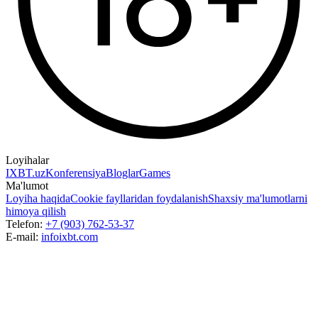
Loyihalar
IXBT.uz
Konferensiya
Bloglar
Games
Ma'lumot
Loyiha haqida
Cookie fayllaridan foydalanish
Shaxsiy ma'lumotlarni
himoya qilish
Telefon:
+7 (903) 762-53-37
E-mail:
info
ixbt.com