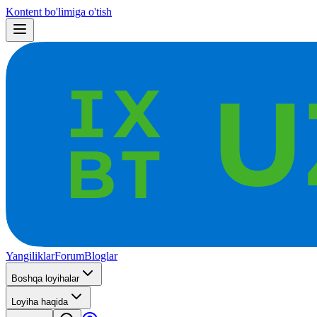
Kontent bo'limiga o'tish
Yangiliklar
Forum
Bloglar
Boshqa loyihalar
Loyiha haqida