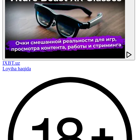
IXBT.uz
Loyiha haqida