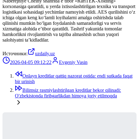
Naberejniye Chelny shahrida e’tibor «RariTEK-Xolding»
korxonasiga qaratildi, u yerda ixtisoslashtirilgan texnika va transport
logistikasi sohasidagi yechimlar namoyish etildi. AES qurilishini o‘z
ichiga olgan keng ko‘lamli loyihalarni amalga oshirishda talab
qilinishi mumkin bo‘lgan foydalanish samaradorligi va servis
xizmatiga alohida e’tibor qaratildi. Tashrif yakunida tomonlar
hamkorlikni rivojlantirish va tajriba almashish uchun yuqori
salohiyatni ta’kidladilar.
Источники:
uzdaily.uz
2026-04-05 09:12:22
Evgeniy Vasin
Onlayn kreditlar qattiq nazorat ostida: endi sutkada faqat
bir urinish
Bilimsiz rasmiylashtirilgan kreditlar bekor qilinadi:
O'zbekistonda firibgarlikdan himoya joriy etilmoqda