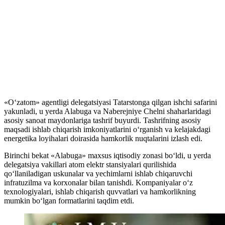
«O‘zatom» agentligi delegatsiyasi Tatarstonga qilgan ishchi safarini
yakunladi, u yerda Alabuga va Naberejniye Chelni shaharlaridagi
asosiy sanoat maydonlariga tashrif buyurdi. Tashrifning asosiy
maqsadi ishlab chiqarish imkoniyatlarini o‘rganish va kelajakdagi
energetika loyihalari doirasida hamkorlik nuqtalarini izlash edi.
Birinchi bekat «Alabuga» maxsus iqtisodiy zonasi bo‘ldi, u yerda
delegatsiya vakillari atom elektr stansiyalari qurilishida
qo‘llaniladigan uskunalar va yechimlarni ishlab chiqaruvchi
infratuzilma va korxonalar bilan tanishdi. Kompaniyalar o‘z
texnologiyalari, ishlab chiqarish quvvatlari va hamkorlikning
mumkin bo‘lgan formatlarini taqdim etdi.