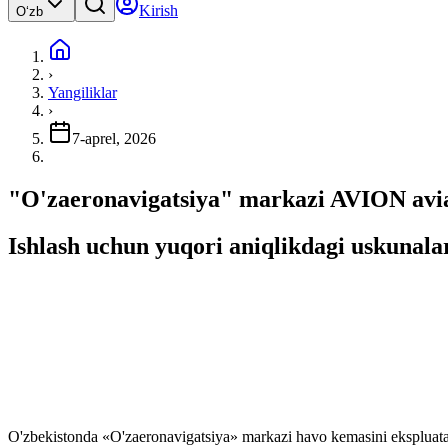
Kirish
Oʻzb
›
Yangiliklar
›
7-aprel, 2026
"O'zaeronavigatsiya" markazi AVION aviako
Ishlash uchun yuqori aniqlikdagi uskunala
O'zbekistonda «O'zaeronavigatsiya» markazi havo kemasini ekspluatatsiya