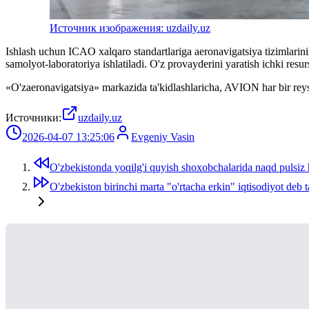
Источник изображения: uzdaily.uz
Ishlash uchun ICAO xalqaro standartlariga aeronavigatsiya tizimlarin
samolyot-laboratoriya ishlatiladi. O'z provayderini yaratish ichki resur
«O'zaeronavigatsiya» markazida ta'kidlashlaricha, AVION har bir reysn
Источники:
uzdaily.uz
2026-04-07 13:25:06
Evgeniy Vasin
O'zbekistonda yoqilg'i quyish shoxobchalarida naqd pulsiz 
O'zbekiston birinchi marta "o'rtacha erkin" iqtisodiyot deb t