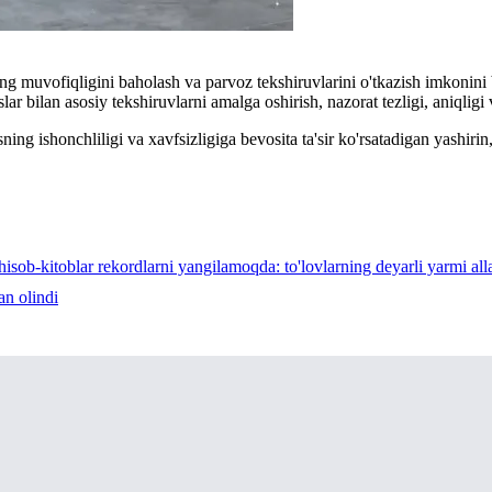
ing muvofiqligini baholash va parvoz tekshiruvlarini o'tkazish imkonin
slar bilan asosiy tekshiruvlarni amalga oshirish, nazorat tezligi, aniqlig
ing ishonchliligi va xavfsizligiga bevosita ta'sir ko'rsatadigan yashir
hisob-kitoblar rekordlarni yangilamoqda: to'lovlarning deyarli yarmi al
an olindi