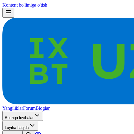
Kontent bo'limiga o'tish
Yangiliklar
Forum
Bloglar
Boshqa loyihalar
Loyiha haqida