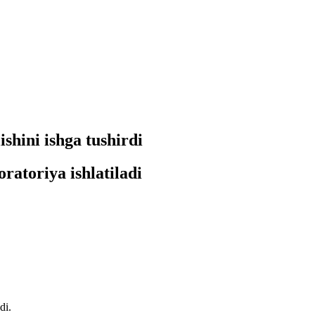
shini ishga tushirdi
ratoriya ishlatiladi
di.