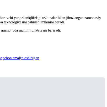
i beruvchi yuqori aniqlikdagi uskunalar bilan jihozlangan zamonaviy
i va texnologiyasini oshirish imkonini beradi.
in, ammo juda muhim funktsiyani bajaradi.
laqachon amalga oshirilgan